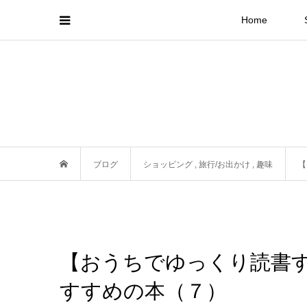
Home
ブログ
ショッピング
,
旅行/お出かけ
,
趣味
【
【おうちでゆっくり読書
すすめの本（７）