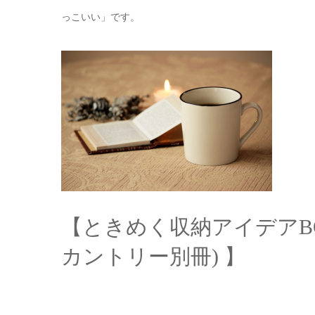
っこいい」です。
【ときめく収納アイデア
B
カントリー別冊
)
】