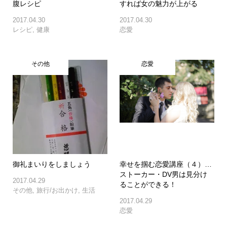
腹レシピ
すれば女の魅力が上がる
2017.04.30
2017.04.30
レシピ
,
健康
恋愛
その他
恋愛
御礼まいりをしましょう
幸せを掴む恋愛講座（４）…
ストーカー・DV男は見分け
2017.04.29
ることができる！
その他
,
旅行/お出かけ
,
生活
2017.04.29
恋愛