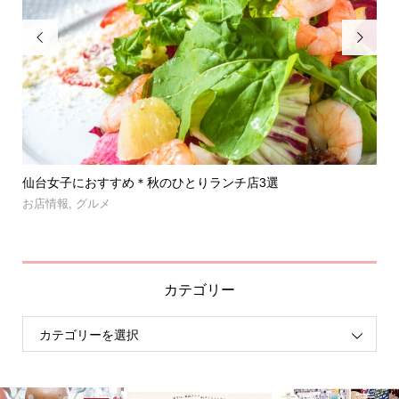


」登
仙台女子におすすめ＊秋のひとりランチ店3選
【
呑み.
お店情報
,
グルメ
お
カテゴリー