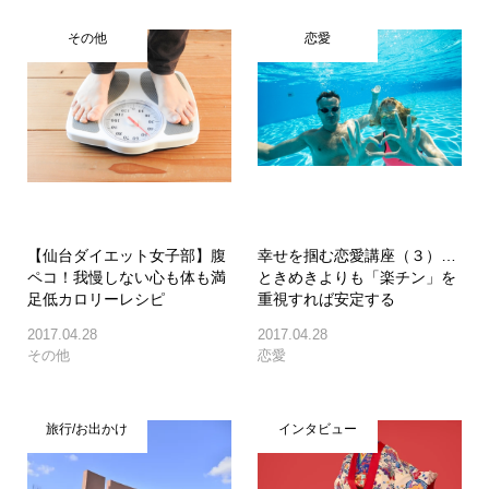
その他
恋愛
【仙台ダイエット女子部】腹
幸せを掴む恋愛講座（３）…
ペコ！我慢しない心も体も満
ときめきよりも「楽チン」を
足低カロリーレシピ
重視すれば安定する
2017.04.28
2017.04.28
その他
恋愛
旅行/お出かけ
インタビュー