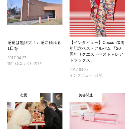
感覚は無限大！五感に触れる
【インタビュー】Cocco 20周
1日を
年記念ベストアルバム 「20
周年リクエストベスト＋レア
2017.04.27
トラックス」
旅行/お出かけ
,
遊び
2017.04.27
インタビュー
,
芸能
恋愛
美容関連