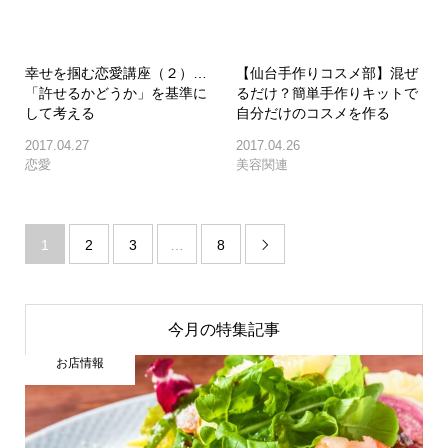
幸せを掴む恋愛講座（２）…
【仙台手作りコスメ部】混ぜ
「許せるかどうか」を基準に
るだけ？簡単手作りキットで
して考える
自分だけのコスメを作る
2017.04.27
2017.04.26
恋愛
美容関連
1
2
3
…
8

今月の特集記事
お店情報