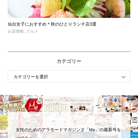
」登
仙台女子におすすめ＊秋のひとりランチ店3選
【
呑み.
お店情報
,
グルメ
お
カテゴリー
女性のためのアラモードマガジンヌ「Me」の最新号を