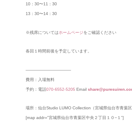
10：30〜11：30
13：30〜14：30
※残席については
ホームページ
をご確認ください
各回１時間前後を予定しています。
———————————
費用：入場無料
予約：電話
070-6552-5205
Email
share@puresuiren.c
場所：仙台Studio LUMO Collection（宮城県仙台
[map addr=”宮城県仙台市青葉区中央２丁目１０−１”]