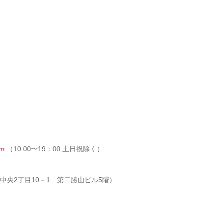
om
（10:00〜19：00 土日祝除く）
市青葉区中央2丁目10－1 第二勝山ビル5階）