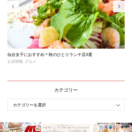


」登
仙台女子におすすめ＊秋のひとりランチ店3選
【
呑み.
お店情報
,
グルメ
お
カテゴリー