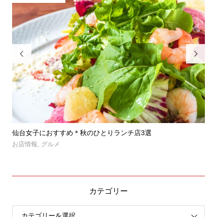


」登
仙台女子におすすめ＊秋のひとりランチ店3選
【
呑み.
お店情報
,
グルメ
お
カテゴリー