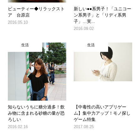
ビューティー◆リラックスト
新しい●●系男子！「ユニコー
ア 台原店
ン系男子」と「リディ系男
子」…実...
2016.05.10
2016.09.02
生活
生活
知らないうちに糖分過多！飲
【中毒性の高いアプリゲー
み物に含まれる砂糖の量が恐
ム】集中力アップ！モノ探し
ろしい
ゲーム特集
2016.02.16
2017.08.25