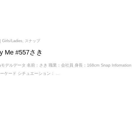
Girls/Ladies
,
スナップ
by Me #557さき
ataモデルデータ 名前：さき 職業：会社員 身長：168cm Snap Infomation
ーケード シチュエーション： ...