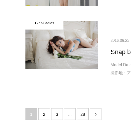
Girls/Ladies
2016.06.23
Snap 
Model D
撮影地：ア
1
2
3
…
28
