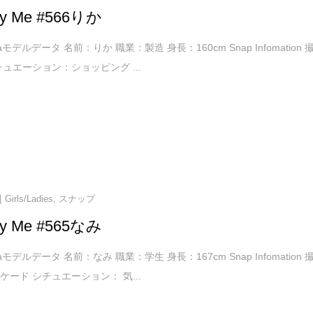
by Me #566りか
ataモデルデータ 名前：りか 職業：製造 身長：160cm Snap Infomation 
チュエーション：ショッピング ...
Girls/Ladies
,
スナップ
by Me #565なみ
ataモデルデータ 名前：なみ 職業：学生 身長：167cm Snap Infomation 
ケード シチュエーション： 気...