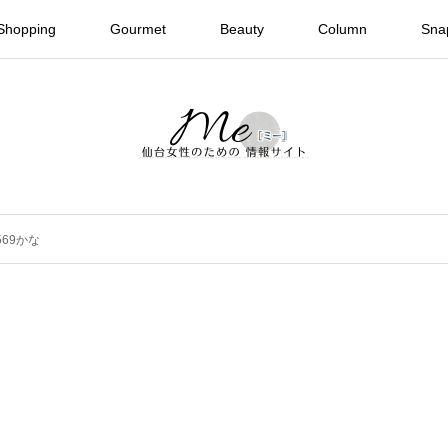
Shopping
Gourmet
Beauty
Column
Sna
#569かな