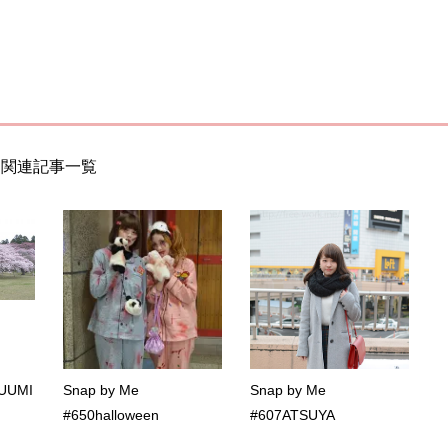
関連記事一覧
YUUMI
Snap by Me
Snap by Me
#650halloween
#607ATSUYA