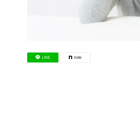
LINE
note