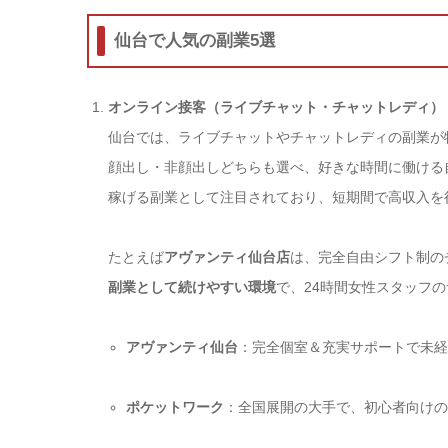
仙台で人気の副業5選
オンライン接客（ライブチャット・チャットレディ）
仙台では、ライブチャットやチャットレディの副業が
顔出し・非顔出しどちらも選べ、好きな時間に働ける
稼げる副業として注目されており、短期間で高収入を
たとえば
アヴァンティ仙台店
は、完全自由シフト制の
副業として続けやすい環境
で、24時間女性スタッフ
アヴァンティ仙台
：完全個室＆充実サポートで未
ポケットワーク
：全国展開の大手で、初心者向け