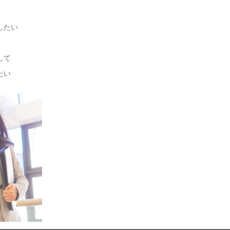
したい
して
たい