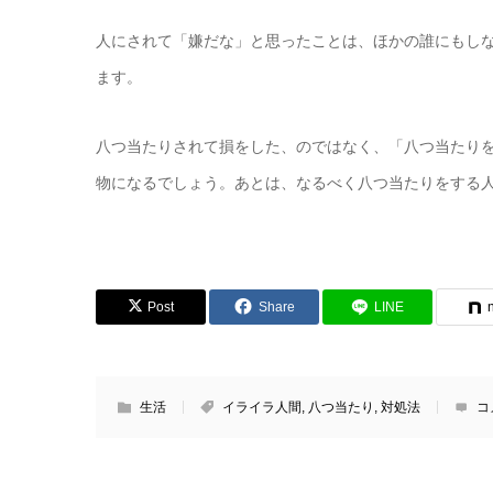
人にされて「嫌だな」と思ったことは、ほかの誰にもし
ます。
八つ当たりされて損をした、のではなく、「八つ当たり
物になるでしょう。あとは、なるべく八つ当たりをする
Post
Share
LINE
生活
イライラ人間
,
八つ当たり
,
対処法
コ