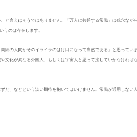
か、と言えばそうではありません。「万人に共通する常識」は残念なが
というのは存在します。
、周囲の人間がそのイライラのはけ口になって当然である」と思ってい
識や文化が異なる外国人、もしくは宇宙人と思って接していかなければ
はずだ」などという淡い期待を抱いてはいけません。常識が通用しない