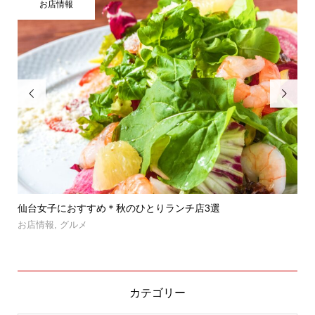
お店情報


」登
仙台女子におすすめ＊秋のひとりランチ店3選
【
呑み.
お店情報
,
グルメ
お
カテゴリー