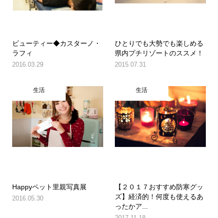
ビューティー◆カスターノ・
ひとりでも大勢でも楽しめる
ラフィ
県内プチリゾートのススメ！
2016.03.29
2015.07.31
生活
生活
Happyペット里親写真展
【２０１７おすすめ防寒グッ
ズ】経済的！何度も使えるあ
2016.05.30
ったかア...
2017.11.18