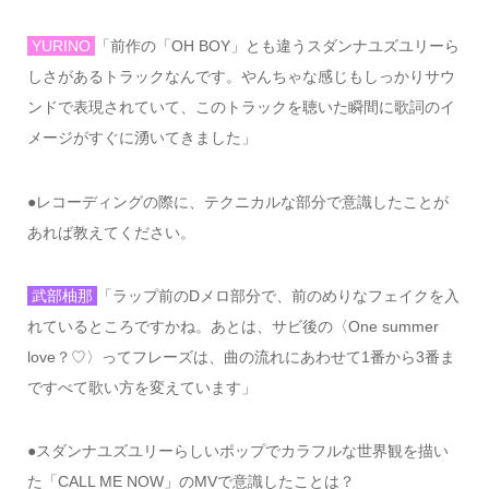
YURINO
「前作の「
OH BOY
」とも違うスダンナユズユリーら
しさがあるトラックなんです。やんちゃな感じもしっかりサウ
ンドで表現されていて、このトラックを聴いた瞬間に歌詞のイ
メージがすぐに湧いてきました」
●
レコーディングの際に、テクニカルな部分で意識したことが
あれば教えてください。
武部柚那
「ラップ前の
D
メロ部分で、前のめりなフェイクを入
れているところですかね。あとは、サビ後の〈
One summer
love
？♡〉ってフレーズは、曲の流れにあわせて
1
番から
3
番ま
ですべて歌い方を変えています」
●
スダンナユズユリーらしいポップでカラフルな世界観を描い
た「
CALL ME NOW
」の
MV
で意識したことは？