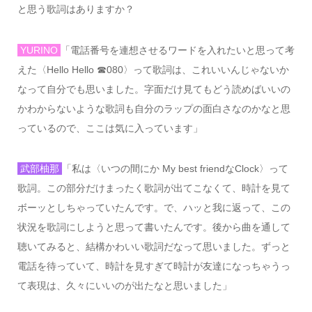
と思う歌詞はありますか？
YURINO
「電話番号を連想させるワードを入れたいと思って考
えた〈
Hello Hello
☎
080
〉って歌詞は、これいいんじゃないか
なって自分でも思いました。字面だけ見てもどう読めばいいの
かわからないような歌詞も自分のラップの面白さなのかなと思
っているので、ここは気に入っています」
武部柚那
「私は〈いつの間にか
My best friend
な
Clock
〉って
歌詞。この部分だけまったく歌詞が出てこなくて、時計を見て
ボーッとしちゃっていたんです。で、ハッと我に返って、この
状況を歌詞にしようと思って書いたんです。後から曲を通して
聴いてみると、結構かわいい歌詞だなって思いました。ずっと
電話を待っていて、時計を見すぎて時計が友達になっちゃうっ
て表現は、久々にいいのが出たなと思いました」