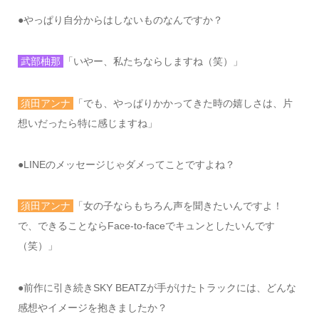
●
やっぱり自分からはしないものなんですか？
武部柚那
「いやー、私たちならしますね（笑）」
須田アンナ
「でも、やっぱりかかってきた時の嬉しさは、片
想いだったら特に感じますね」
●LINE
のメッセージじゃダメってことですよね？
須田アンナ
「女の子ならもちろん声を聞きたいんですよ！
で、できることなら
Face-to-face
でキュンとしたいんです
（笑）」
●
前作に引き続き
SKY BEATZ
が手がけたトラックには、どんな
感想やイメージを抱きましたか？