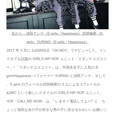
左から：須田アンナ（
E-girls
／
Happiness
）
武部柚那（
E-
girls
）
YURINO
（
E-girls
／
Happiness
）
2017 年 3 月に 1stSINGLE「OH BOY」でデビューした、イン
スタでも話題の GIRLS HIP HOP ユニット「スダンナユズユリ
ー」! 「スダンナユズユリー」は、中高生女子に人気の E-
girls/Happiness パフォーマー YURINO と須田アンナ、そして
、E-girls のヴォーカル武部柚那の 3 人による 1ヴォーカル
&2MC という新しいスタイルの GIRLS HIP HOP ユニット。
今作「CALL ME NOW」は、” いますぐ電話してよー!” と、ち
ょっと強気な女の子が好きな男の子に見せるかわいいお願いご