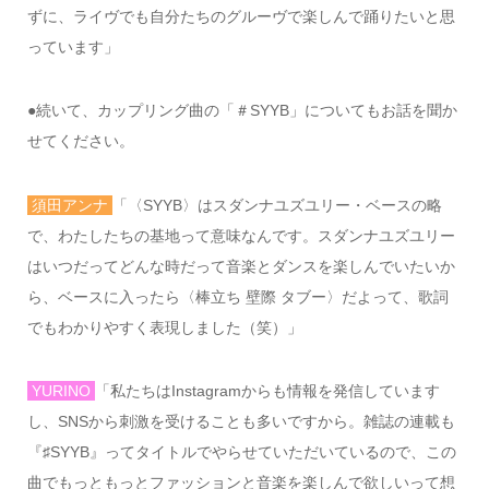
ずに、ライヴでも自分たちのグルーヴで楽しんで踊りたいと思
っています」
●
続いて、カップリング曲の「＃
SYYB
」についてもお話を聞か
せてください。
須田アンナ
「〈
SYYB
〉はスダンナユズユリー・ベースの略
で、わたしたちの基地って意味なんです。スダンナユズユリー
はいつだってどんな時だって音楽とダンスを楽しんでいたいか
ら、ベースに入ったら〈棒立ち
壁際
タブー〉だよって、歌詞
でもわかりやすく表現しました（笑）」
YURINO
「私たちは
Instagram
からも情報を発信しています
し、
SNS
から刺激を受けることも多いですから。雑誌の連載も
『♯
SYYB
』ってタイトルでやらせていただいているので、この
曲でもっともっとファッションと音楽を楽しんで欲しいって想