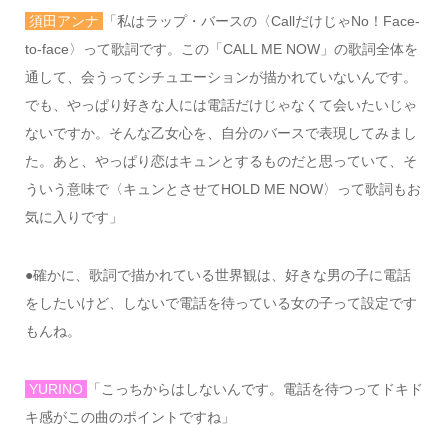
須田アンナ
「私はラップ・バースの〈
Call
だけじゃ
No
！
Face-
to-face
〉って歌詞です。この「
CALL ME NOW
」の歌詞全体を
通して、会うってシチュエーションが描かれていないんです。
でも、やっぱり好きな人には電話だけじゃなくて会いたいじゃ
ないですか。そんな乙女心を、自分のバースで表現してみまし
た。あと、やっぱり恋はキュンとするものだと思っていて、そ
ういう意味で〈キュンとさせて
HOLD ME NOW
〉って歌詞もお
気に入りです」
●
確かに、歌詞で描かれている世界観は、好きな男の子に電話
をしたいけど、しないで電話を待っている女の子って設定です
もんね。
YURINO
「こっちからはしないんです。電話を待つってドキド
キ感がこの曲のポイントですね」