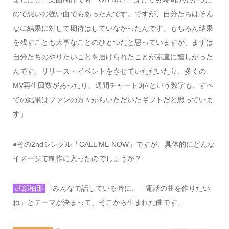
ので想いの強い曲でもあったんです。ですが、自分たちはそん
なに結果に対して期待はしていなかったんです。もちろん結果
を残すことも大事なことのひとつだと思っていますが、まずは
自分たちのやりたいことを届けられたことが素直に嬉しかった
んです。リリース・イベントをさせていただいたり、多くの
MV
再生回数があったり、週間チャート
3
位という数字も、すべ
ての結果はファンの方々からいただいたギフトだと思っていま
す」
●
その
2nd
シングル「
CALL ME NOW
」ですが、具体的にどんな
イメージで制作に入ったのでしょうか？
武部柚那
「みんなで話している時に、「電話の曲を作りたい
ね」とテーマが決まって、そこから生まれた曲です」