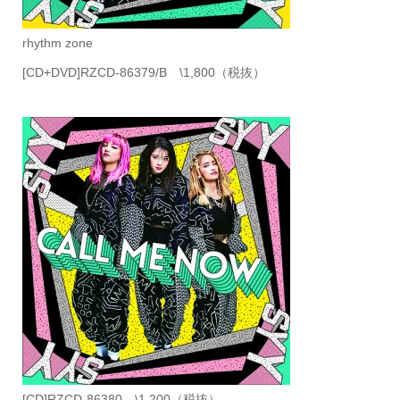
rhythm zone
[CD+DVD]RZCD-86379/B
\1,800
（税抜）
[CD]RZCD-86380
\1,200
（税抜）