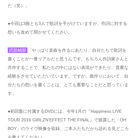
た（笑）」
●
今回は
3
曲とも
3
人で歌詞を手がけていますが、作詞に対する
想いも改めて聞かせてください。
武部柚那
「やっぱり楽曲を作るにあたり、自分たちで歌詞を
書くことが一番リアルだと思うんです。もちろん作詞家さんと
共作することで、私たちの中にはない表現ができたり、貴重な
経験をさせていただいています。ですが、曲作りにおいて、自
分たちの想いを書くことは、とても重要なことだと思っていま
す」
●
初回盤に付属する
DVD
には、今年
1
月の『
Happiness LIVE
TOUR 2016 GIRLZN’EFFECT THE FINAL
』で披露した「
OH
BOY
」のライヴ映像を収録。ご本人たちだから語れる見どころ
を教えてください。