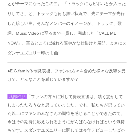
とがテーマになったこの曲。 「トラックにもピポパとか入った
りしてさ」と、トラックも何も無い状況で、先にテーマが先行
した珍しい曲。そんなメンバーのイメージが、 トラック、歌
詞、Music Video に至るまで一貫し、完成した「CALL ME
NOW」。至るところに溢れる賑やかな仕掛けと展開。まさにス
ダンナユズユリー印の 1 曲!
●E.G.family
体制発表後、ファンの方々を含めた様々な反響を受
けて、どんなことを感じていますか？
武部柚那
「ファンの方々に対して発表直後は、凄く驚かして
しまっただろうなと思っていました。でも、私たちが思ってい
た以上にファンのみなさんの期待を感じることができたので、
今はその期待に応えられるようにがんばらなければという気持
ちです。スダンナユズユリーに関しては今年デビューしたばか