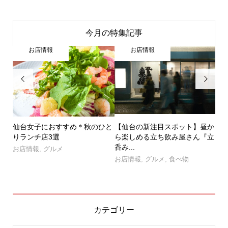
今月の特集記事
お店情報
お店情報


昼か
仙台駅前「丸昌」がついに復
東北初上陸！MUCHA（ミュシ
仙
『立
活！
ャ）が仙台パルコ2階にオープ
お
ン...
お店情報
,
グルメ
,
食べ物
お店情報
,
ショッピング
カテゴリー