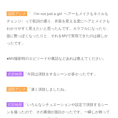
須田アンナ
「〈
I’m not just a girl
ヘアーもメイクもネイルも
チェンジ〉って歌詞の通り、衣装を変える度にヘアとメイクも
わかりやすく変えたいと思ったんです。カラフルになったり、
急に艶っぽくなったりと、それを
MV
で実現できたのは嬉しか
ったです」
●MV
撮影時のエピソードや裏話などあれば教えてください。
武部柚那
「今回は演技をするシーンが多かったです」
須田アンナ
「凄く演技しましたね」
武部柚那
「いろんなシチュエーションや設定で演技するシー
ンを撮ったので、その裏側が面白かったです。一瞬しか映って