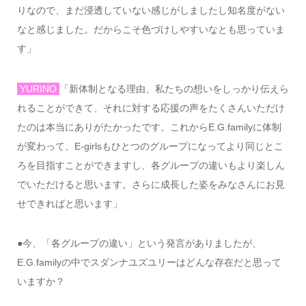
りなので、まだ浸透していない感じがしましたし知名度がない
なと感じました。だからこそ色づけしやすいなとも思っていま
す」
YURINO
「新体制となる理由、私たちの想いをしっかり伝えら
れることができて、それに対する応援の声をたくさんいただけ
たのは本当にありがたかったです。これから
E.G.family
に体制
が変わって、
E-girls
もひとつのグループになってより同じとこ
ろを目指すことができますし、各グループの違いもより楽しん
でいただけると思います。さらに成長した姿をみなさんにお見
せできればと思います」
●
今、「各グループの違い」という発言がありましたが、
E.G.family
の中でスダンナユズユリーはどんな存在だと思って
いますか？