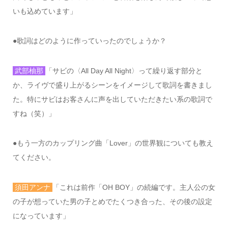
いも込めています」
●
歌詞はどのように作っていったのでしょうか？
武部柚那
「サビの〈
All Day All Night
〉って繰り返す部分と
か、ライヴで盛り上がるシーンをイメージして歌詞を書きまし
た。特にサビはお客さんに声を出していただきたい系の歌詞で
すね（笑）」
●
もう一方のカップリング曲「
Lover
」の世界観についても教え
てください。
須田アンナ
「これは前作「
OH BOY
」の続編です。主人公の女
の子が想っていた男の子とめでたくつき合った、その後の設定
になっています」