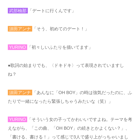
武部柚那
「デートに行くんです」
須田アンナ
「そう、初めてのデート！」
YURINO
「初々しいふたりを描いてます」
●
歌詞の始まりでも、〈ドキドキ〉って表現されていますし
ね？
須田アンナ
「あんなに「
OH BOY
」の時は強気だったのに、ふ
たりで一緒になったら緊張しちゃうみたいな（笑）」
YURINO
「そういう女の子ってかわいいですよね。テーマを考
えながら、「この曲、「
OH BOY
」の続きとかよくない？」、
「書ける、書ける！」って感じで
3
人で盛り上がっちゃいまし