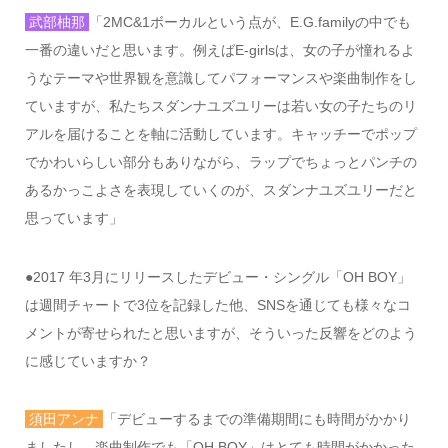
武部柚那
「
2MC&1
ボーカルという点が、
E.G.family
の中でも
一番の違いだと思います。例えば
E-girls
は、女の子が憧れるよ
うなテーマや世界観を意識してパフォーマンスや楽曲制作をし
ていますが、私たちスダンナユズユリーは若い女の子たちのリ
アルを届けることを軸に活動しています。キャッチーでポップ
でかわいらしい部分もありながら、ラップでちょっとパンチの
あるかっこよさを表現していくのが、スダンナユズユリーだと
思っています」
●2017
年
3
月にリリースしたデビュー・シングル「
OH BOY
」
は週間チャートで
3
位を記録した他、
SNS
を通じても様々なコ
メントが寄せられたと思いますが、そういった反響をどのよう
に感じていますか？
須田アンナ
「デビューするまでの準備期間にも時間がかかり
ましたし、楽曲制作でも「
OH BOY
」はとても時間がかかった