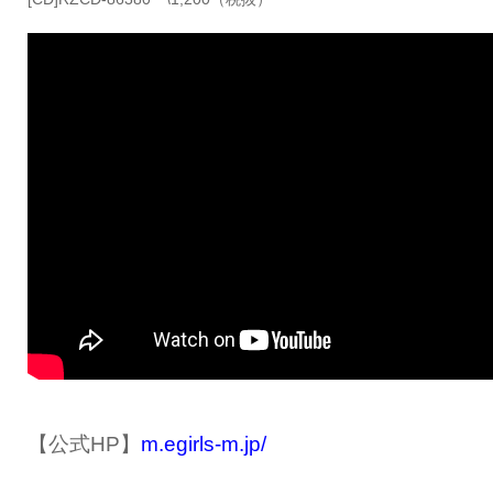
【公式
HP
】
m.egirls-m.jp/