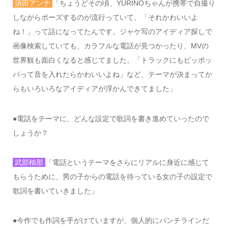
須田アンナ
「ちょうどその頃、
YURINO
ちゃんが携帯で自撮り
しながらポーズするのが流行っていて、「それかわいいよ
ね！」って話になってたんです。ジャケ写のアイディア探しで
画像検索していても、カラフルな電話が見つかったり、
MV
の
世界観も面白くなると感じてました。「トラックにもピッポッ
パって音を入れたらかわいいよね」など、テーマが決まってか
らもいろいろなアイディアが浮かんできてました」
●
電話をテーマに、どんな設定で歌詞を書き進めていったので
しょうか？
武部柚那
「電話というテーマをさらにリアルに身近に感じて
もらうために、男の子からの電話を待っている女の子の設定で
歌詞を書いていきました」
●
今作でも作詞を手がけていますが、個人的にパンチラインだ