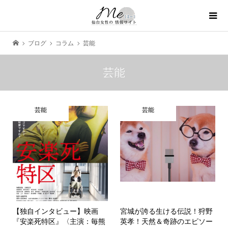
ブログ
コラム
芸能
芸能
芸能
芸能
【独自インタビュー】映画
宮城が誇る生ける伝説！狩野
『安楽死特区』〈主演：毎熊
英孝！天然＆奇跡のエピソー