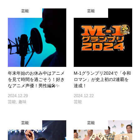
芸能
芸能
年末年始のお休み中はアニメ
M-1グランプリ2024で「令和
を見て時間を過ごそう！好き
ロマン」が史上初の2連覇を
なアニメ声優！男性編🎤✨
達成！
2024.12.29
2024.12.22
芸能
,
趣味
芸能
芸能
芸能