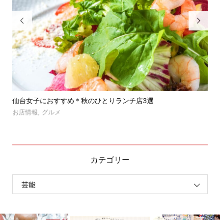


」登
仙台女子におすすめ＊秋のひとりランチ店3選
【
呑み.
お店情報
,
グルメ
お
カテゴリー