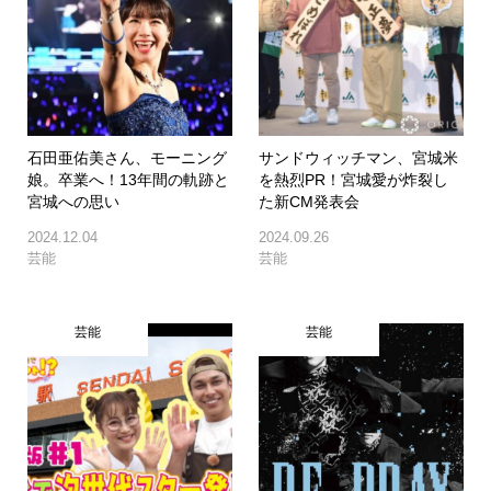
石田亜佑美さん、モーニング
サンドウィッチマン、宮城米
娘。卒業へ！13年間の軌跡と
を熱烈PR！宮城愛が炸裂し
宮城への思い
た新CM発表会
2024.12.04
2024.09.26
芸能
芸能
芸能
芸能