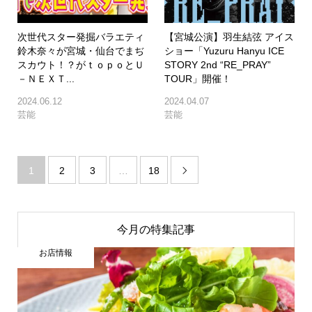
次世代スター発掘バラエティ
【宮城公演】羽生結弦 アイス
鈴木奈々が宮城・仙台でまぢ
ショー「Yuzuru Hanyu ICE
スカウト！？がｔｏｐｏとＵ
STORY 2nd “RE_PRAY”
－ＮＥＸＴ...
TOUR」開催！
2024.06.12
2024.04.07
芸能
芸能
1
2
3
…
18

今月の特集記事
お店情報