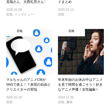
克哉さん、大西礼芳さん〉
ドまとめ
2026.01.08
2025.03.13
芸能
,
インタビュー
芸能
芸能
芸能
マルちゃんのアニメCMが
年末年始のお休み中はアニメ
SNSで炎上！？表現の自由と
を見て時間を過ごそう！好き
クリエイターの苦悩
なアニメ声優！女性編🎤✨
2025.02.20
2024.12.30
芸能
芸能
,
趣味