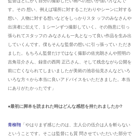
監督はとにかく自分の撮影したい画への想いが強い方なんで
す。その 想い、例えば場所に対するこだわりやシーンに対する
想い、人物に対する想いなどをしっかりスタ ッフのみなさんや
出演者に伝えて、1 シーンずつ撮影していく。その熱意に引っ
張られてスタッフの みなさんも一丸となって良い作品を生み出
していくんです。僕もそんな監督の想いに引っ張ってい ただき
ました。もちろん監督だけではなく撮影の佐光朗さんや照明の
吉角荘介さん、録音の西岡 正己さん、そして残念ながら公開を
前に亡くなられてしまいましたが美術の池谷仙克さんなどいろ
いろな方々から本当に良いアドバイスをいただきました。本当
にありがたかったです」
●最初に脚本を読まれた時はどんな感想を持たれましたか?
青柳翔
「やはりまず感じたのは、主人公の伍介は人を斬らない
ということです。そこは監督にも質 問させていただいた部分で