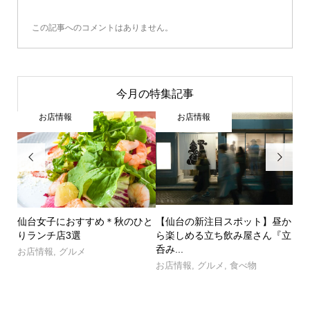
この記事へのコメントはありません。
今月の特集記事
お店情報
お店情報


の北
仙台女子におすすめ＊秋のひと
【仙台の新注目スポット】昼か
仙
」登
りランチ店3選
ら楽しめる立ち飲み屋さん『立
活
呑み...
お店情報
,
グルメ
お
お店情報
,
グルメ
,
食べ物