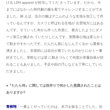
ける LDH apparel が担当してくだ さっています。だから、今
までにはなかった時代劇の服を着てチャレンジすることができ
ました。例 えば、伍介の服はデニムのような生地を加工して作
っているんですが、カスリと呼ばれる生地が 出雲地方にはある
んです。そういった布から作った衣裳に、着古したようにダメ
ージ加工が施され ていたりしたんです。実際着心地は柔らかく
て動きやすかったです。だんだん肌になじんでくるか ら愛着も
湧きましたし、衣裳的には自分が着ていたものがとにかく一番
好きでした。草鞋などは逆 に動きづらくて何度か草履自体が切
れることもありました。手足や顔の汚しなども丁寧にしていた
だきました」
●『たたら侍』に関しては役作りで何かした意識されたことは
ありますか?
青柳翔
「一番よくやっていたのは、木刀を振ることでした。伍