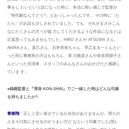
事をし たいという話になった時に、本当に軽い感じで監督が
「時代劇なんてどう?」とおっしゃったんです。 その時に〈た
たら〉のお話も少しされていました。でも、それがまさかこん
なにたくさんの方々が協 力してくださるような作品になるとは
正直思ってもみませんでした。HIRO さんや ATSUSHI さん、
AKIRA さん、直己さん、石井杏奈ちゃん、早乙女太一くんとい
った同じ事務所の方はもちろん、津 川雅彦さんや奈良岡朋子さ
んといった共演者、スタッフのみんなさんのおかげだと感謝し
ていま す」
●錦織監督と『渾身 KON-SHIN』でご一緒した時はどんな印象
を持ちましたか?
青柳翔
「正しく言い表せているか自信がありませんが、周りの
人をその気にさせるのがうまい方だ なという印象でした(笑)。