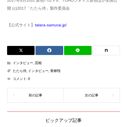
2017年5月20日 新宿バルト9、TOHOシネマズ新宿ほか全国公
開 (c)2017「たたら侍」製作委員会
【公式サイト】
tatara-samurai.jp/
インタビュー
,
芸能
たたら侍
,
インタビュー
,
青柳翔
コメント:
0
ピックアップ記事