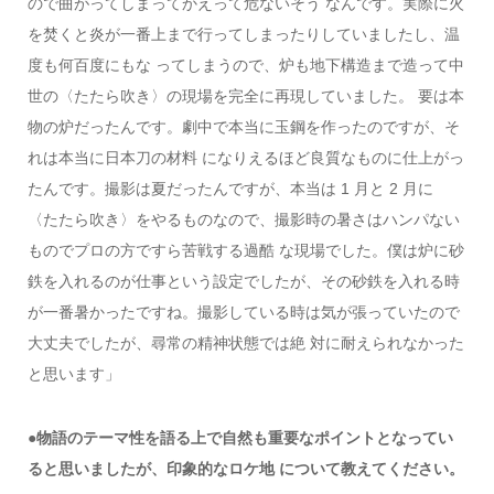
ので曲がってしまってかえって危ないそう なんです。実際に火
を焚くと炎が一番上まで行ってしまったりしていましたし、温
度も何百度にもな ってしまうので、炉も地下構造まで造って中
世の〈たたら吹き〉の現場を完全に再現していました。 要は本
物の炉だったんです。劇中で本当に玉鋼を作ったのですが、そ
れは本当に日本刀の材料 になりえるほど良質なものに仕上がっ
たんです。撮影は夏だったんですが、本当は 1 月と 2 月に
〈たたら吹き〉をやるものなので、撮影時の暑さはハンパない
ものでプロの方ですら苦戦する過酷 な現場でした。僕は炉に砂
鉄を入れるのが仕事という設定でしたが、その砂鉄を入れる時
が一番暑かったですね。撮影している時は気が張っていたので
大丈夫でしたが、尋常の精神状態では絶 対に耐えられなかった
と思います」
●物語のテーマ性を語る上で自然も重要なポイントとなってい
ると思いましたが、印象的なロケ地 について教えてください。