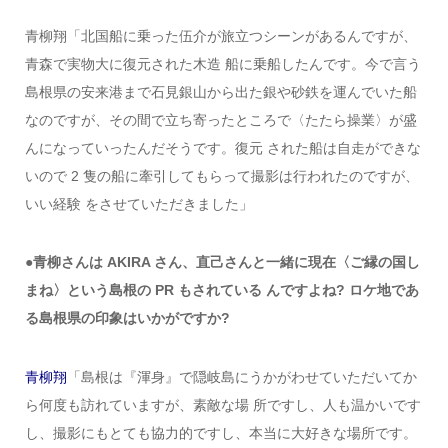
青柳翔「北国船に乗った伍介が旅立つシーンがあるんですが、
青森で実物大に復元された木造 船に乗船したんです。今で言う
島根県の安来港まで石見銀山から出た銀や砂鉄を運んでいた船
なのですが、その間で立ち寄ったところで〈たたら操業〉が盛
んになっていったんだそうです。復元 された船は自走ができな
いので 2 隻の船に牽引してもらって撮影は行われたのですが、
いい経験 をさせていただきました」
●青柳さんは AKIRA さん、直己さんと一緒に現在〈ご縁の国し
まね〉という島根の PR もされている んですよね? ロケ地であ
る島根県の印象はいかがですか?
青柳翔
「島根は『渾身』で隠岐島にうかがわせていただいてか
ら何度も訪れていますが、素敵な場 所ですし、人も温かいです
し、撮影にもとても協力的ですし、本当に大好きな場所です。