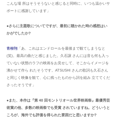
こんな場 所はそうそうないと感じると同時に、いつも温かいサ
ポートに感謝しています」
●さらに主題歌についてですが、最初に聴かれた時の感想はい
かがでしたか?
青柳翔
「あ、これはエンドロールを最後まで観てしまうなと
(笑)。最高の曲だと感じました。久石譲 さんには音も何も入っ
ていない状態のラフの映画をお見せして、そこからイメージを
沸かせて作ら れたそうです。ATSUSHI さんの歌詞も久石さん
と同じく映像を観て、心に残ったものから詞を組み 立ててくだ
さったそうです」
●また、本作は『第 40 回モントリオール世界映画祭』最優秀芸
術賞の他、多数の映画祭でも受賞 されていますね。どういうと
ころが、海外でも評価を得られた要因だと思いますか?