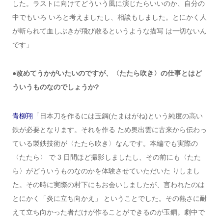
した。ラストに向けてどういう風に演じたらいいのか、自分の
中でもいろ いろと考えましたし、相談もしました。とにかく人
が斬られて血しぶきが飛び散るというような描写 は一切ないん
です」
●改めてうかがいたいのですが、〈たたら吹き〉の仕事とはど
ういうものなのでしょうか?
青柳翔
「日本刀を作るには玉鋼(たまはがね)という純度の高い
鉄が必要となります。それを作る ため奥出雲に古来から伝わっ
ている製鉄技術が〈たたら吹き〉なんです。本編でも実際の
〈たたら〉 で 3 日間ほど撮影しましたし、その前にも〈たた
ら〉がどういうものなのかを体験させていただいた りしまし
た。その時に実際の村下にもお会いしましたが、言われたのは
とにかく「炎に立ち向かえ」 ということでした。その熱さに耐
えて立ち向かった者だけが作ることができるのが玉鋼。劇中で