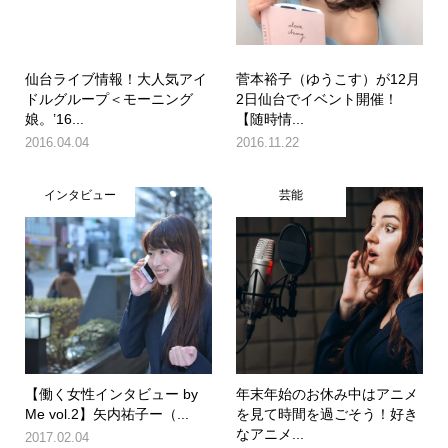
仙台ライブ情報！大人気アイ
菅本裕子（ゆうこす）が12月
ドルグループ＜モーニング
2日仙台でイベント開催！
娘。’16...
【随時情...
2016.04.04
2016.11.22
インタビュー
芸能
【働く女性インタビュー by
年末年始のお休み中はアニメ
Me vol.2】矢内祐子ー（...
を見て時間を過ごそう！好き
なアニメ...
2017.02.04