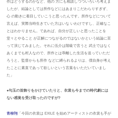
作はどうするのかなど、他の 方にも相談しつついろいろ考えま
したが、結論としては所作などにはあまりこだわらりすぎず、
心 の動きに着目していこうと思ったんです。所作などについて
言えば、実際当時生きていた方はいな いわけですし、正確なこ
とはわかりません。であれば、自分が正しいと思ったことを
堂々とやること が正解につながるのではないかという結論に至
って演じてみました。それに伍介は階級で言うと 武士ではなく
あくまでも村人なので、所作とは乖離した生活を送っていただ
ろうと。監督からも所作 などに縛られるよりは、僕自身が考え
たことに素直であって欲しいという言葉をいただいていまし
た」
●勾玉の首飾りをかけていたりと、衣裳も今までの時代劇には
ない感覚を受け取ったのですが?
青柳翔
「今回の衣裳は EXILE を始めアーティストの衣裳も手が