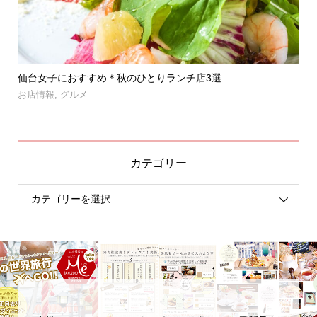
」登
仙台女子におすすめ＊秋のひとりランチ店3選
【
呑み.
お店情報
,
グルメ
お
カテゴリー