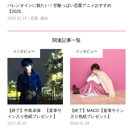
バレンタインに観たい！甘酸っぱい恋愛アニメおすすめ
【2025...
2025.02.14
恋愛
,
趣味
関連記事一覧
インタビュー
インタビュー
【終了】中島卓偉 【直筆サ
【終了】MACO【直筆サイン
イン入り色紙プレゼント】
入り色紙プレゼント】
2017.05.15
2018.01.19