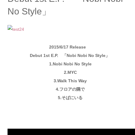
No Style」
2015/6/17 Release
Debut 1st E.P. 「Nobi Nobi No Style」
1.Nobi Nobi No Style
2.MYC
3.Walk This Way
4.フロアの隅で
5.そばにいる