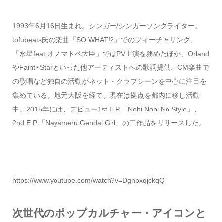
1993年6月16日生まれ。シンガー/シンガーソングライター。
tofubeats氏の楽曲「SO WHAT!?」でのフィーチャリング、
「水星feat.オノマトペ大臣」ではPV主演を務めたほか、Orland
やFaint⋆Starといった他アーティストへの歌詞提供、CM楽曲で
の歌唱など独自の活動がネット・クラブシーンを中心に注目を
集めている。地元大阪を経て、現在は拠点を都内に移し活動
中。2015年には、デビュー1st E.P.「Nobi Nobi No Style」、
2nd E.P.「Nayameru Gendai Girl」の二作品をリリースした。
https://www.youtube.com/watch?v=DgnpxqjckqQ
次世代のポップカルチャー・アイコンと