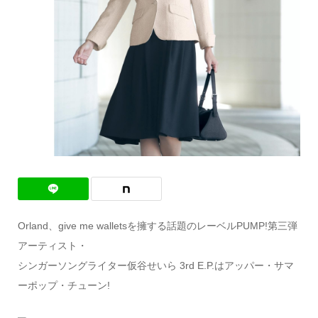
Orland、give me walletsを擁する話題のレーベルPUMP!第三弾
アーティスト・
シンガーソングライター仮谷せいら 3rd E.P.はアッパー・サマ
ーポップ・チューン!