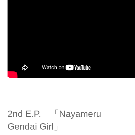
2nd E.P. 「Nayameru
Gendai Girl」