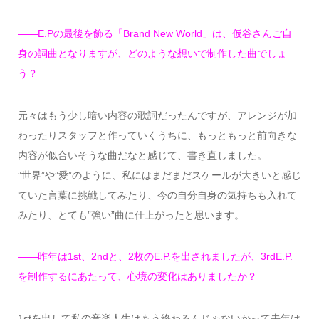
——E.Pの最後を飾る「Brand New World」は、仮谷さんご自
身の詞曲となりますが、どのような想いで制作した曲でしょ
う？
元々はもう少し暗い内容の歌詞だったんですが、アレンジが加
わったりスタッフと作っていくうちに、もっともっと前向きな
内容が似合いそうな曲だなと感じて、書き直しました。
”世界”や”愛”のように、私にはまだまだスケールが大きいと感じ
ていた言葉に挑戦してみたり、今の自分自身の気持ちも入れて
みたり、とても”強い”曲に仕上がったと思います。
——昨年は1st、2ndと、2枚のE.P.を出されましたが、3rdE.P.
を制作するにあたって、心境の変化はありましたか？
1stを出して私の音楽人生はもう終わるんじゃないかって去年は