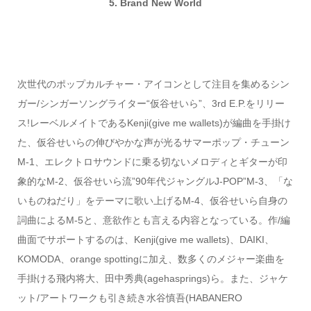
5. Brand New World
次世代のポップカルチャー・アイコンとして注目を集めるシン
ガー/シンガーソングライター“仮谷せいら”、3rd E.P.をリリー
ス!レーベルメイトであるKenji(give me wallets)が編曲を手掛け
た、仮谷せいらの伸びやかな声が光るサマーポップ・チューン
M-1、エレクトロサウンドに乗る切ないメロディとギターが印
象的なM-2、仮谷せいら流”90年代ジャングルJ-POP”M-3、「な
いものねだり」をテーマに歌い上げるM-4、仮谷せいら自身の
詞曲によるM-5と、意欲作とも言える内容となっている。作/編
曲面でサポートするのは、Kenji(give me wallets)、DAIKI、
KOMODA、orange spottingに加え、数多くのメジャー楽曲を
手掛ける飛内将大、田中秀典(agehasprings)ら。また、ジャケ
ット/アートワークも引き続き水谷慎吾(HABANERO