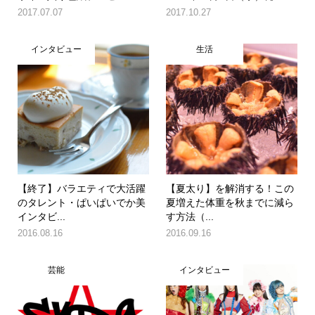
2017.07.07
2017.10.27
インタビュー
生活
【終了】バラエティで大活躍
【夏太り】を解消する！この
のタレント・ぱいぱいでか美
夏増えた体重を秋までに減ら
インタビ...
す方法（...
2016.08.16
2016.09.16
芸能
インタビュー