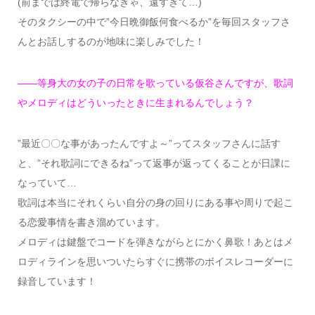
(前までは終電で帰らなきゃ、遠すぎて…)
そのタクシーの中で”今日晩御飯何食べるか”を毎回スタッフさ
んとお話しするのが地味に楽しみでした！
——等身大の女の子の日常を歌っている仮谷さんですが、歌詞
やメロディはどういったときに生まれるんでしょう？
”最近〇〇な事があったんですよ～”ってスタッフさんに話す
と、”それ歌詞にできるね”って返事が返ってくることが日課に
なっていて…
歌詞は本当にそれくらい自分の身の回りにある事や周りで起こ
る恋愛事情を書き溜めています。
メロディは鍵盤でコードを弾きながらとにかく鼻歌！あとはメ
ロディラインを思いついたらすぐに携帯のボイスレコーダーに
録音しています！