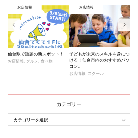
お店情報
お店情報


ュシ
仙台駅で話題の新スポット！
子どもが未来のスキルを身につ
全
ープ
ける！仙台市内のおすすめパソ
集合
お店情報
,
グルメ
,
食べ物
コン...
お
お店情報
,
スクール
出
カテゴリー