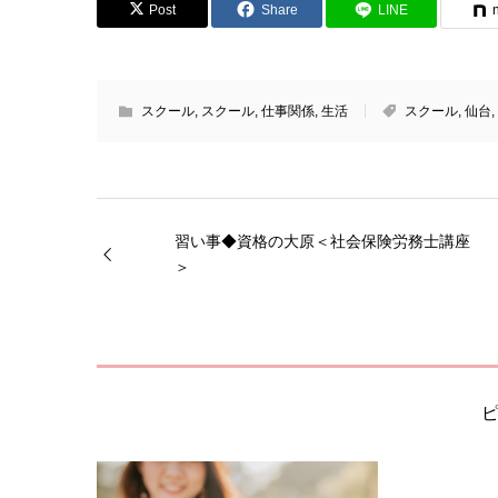
Post
Share
LINE
スクール
,
スクール
,
仕事関係
,
生活
スクール
,
仙台
,
習い事◆資格の大原＜社会保険労務士講座
＞