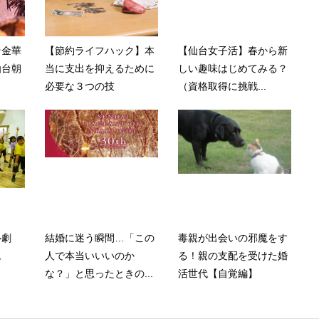
★金華
【節約ライフハック】本
【仙台女子活】春から新
仙台朝
当に支出を抑えるために
しい趣味はじめてみる？
必要な３つの技
（資格取得に挑戦...
ル劇
結婚に迷う瞬間…「この
毒親が出会いの邪魔をす
ム
人で本当いいいのか
る！親の支配を受けた婚
な？」と思ったときの...
活世代【自覚編】