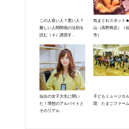
この人良い人？悪い人？
気まぐれスポット
難しい人間関係の法則を
山（高野商店）（
読む（４）誘惑す...
市）
仙台の女子大生に聞い
子どもミュージカ
た！理想のアルバイトと
団 たまごファー
そのリアル