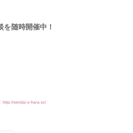
談を随時開催中！
】
http://sendai.o-hara.sc/