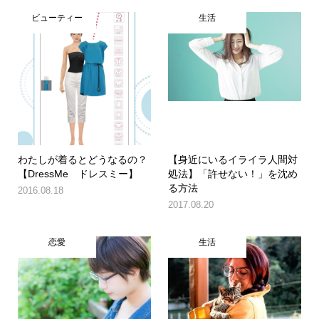
ビューティー
生活
わたしが着るとどうなるの？
【身近にいるイライラ人間対
【DressMe ドレスミー】
処法】「許せない！」を沈め
る方法
2016.08.18
2017.08.20
恋愛
生活