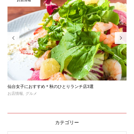


」登
仙台女子におすすめ＊秋のひとりランチ店3選
【
呑み.
お店情報
,
グルメ
お
カテゴリー