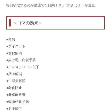
毎日摂取するのが最適で１日約１０g（大さじ１）が適量。
～ゴマの効果～
●美肌
●ダイエット
●便秘解消
●抜け毛・白髪予防
●コレステロール低下
●貧血解消
●生理痛解消
●老化防止
●肝機能改善
●動脈硬化予防
●血圧降下