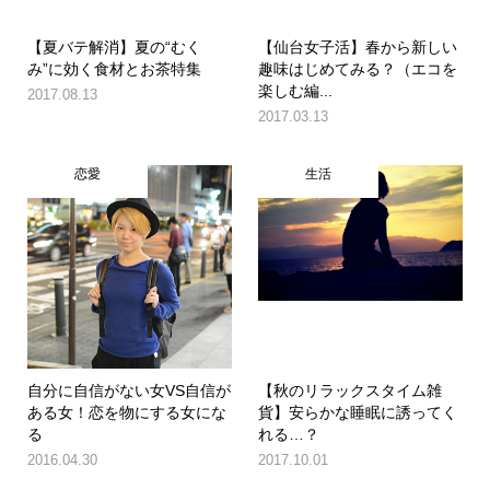
【夏バテ解消】夏の“むく
【仙台女子活】春から新しい
み”に効く食材とお茶特集
趣味はじめてみる？（エコを
楽しむ編...
2017.08.13
2017.03.13
恋愛
生活
自分に自信がない女VS自信が
【秋のリラックスタイム雑
ある女！恋を物にする女にな
貨】安らかな睡眠に誘ってく
る
れる…？
2016.04.30
2017.10.01