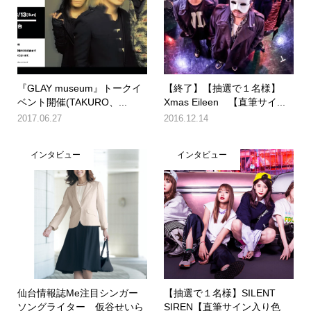
『GLAY museum』トークイ
【終了】【抽選で１名様】
ベント開催(TAKURO、...
Xmas Eileen 【直筆サイ...
2017.06.27
2016.12.14
インタビュー
インタビュー
仙台情報誌Me注目シンガー
【抽選で１名様】SILENT
ソングライター 仮谷せいら
SIREN【直筆サイン入り色