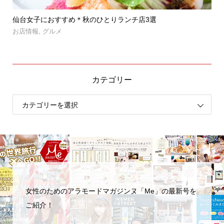
」登
仙台女子におすすめ＊秋のひとりランチ店3選
【
呑み.
お店情報
,
グルメ
お
カテゴリー
女性のためのアラモードマガジンヌ「Me」の最新号を
ご紹介！