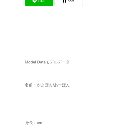
LINE
note
Model Data
モデルデータ
名前：かよぽん/あーぽん
身長：cm