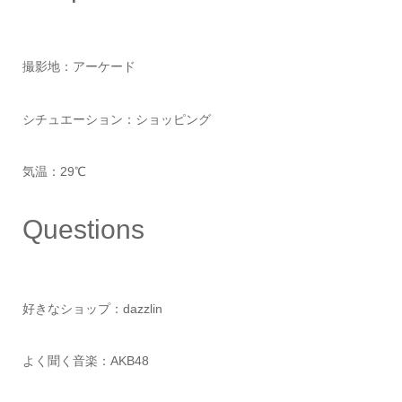
撮影地：アーケード
シチュエーション：ショッピング
気温：29℃
Questions
好きなショップ：dazzlin
よく聞く音楽：AKB48