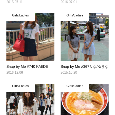
2015.07.11
2016.07.01
Girls/Ladies
Girls/Ladies
Snap by Me #740 KAEDE
Snap by Me #367りな/ゆきな
2016.12.06
2015.10.20
Girls/Ladies
Girls/Ladies