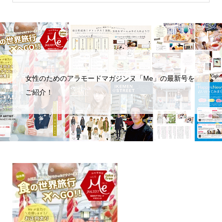
女性のためのアラモードマガジンヌ「Me」の最新号を
ご紹介！