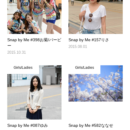
Snap by Me #398お菊/バービ
Snap by Me #157りさ
ー
2015.08.01
2015.10.31
Girls/Ladies
Girls/Ladies
Snap by Me #087ゆみ
Snap by Me #582ななせ