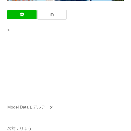
<
Model Data
モデルデータ
名前：りょう