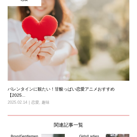
バレンタインに観たい！甘酸っぱい恋愛アニメおすすめ
【2025...
2025.02.14
恋愛
,
趣味
関連記事一覧
Boys/Gentlemen
Girls/Ladies