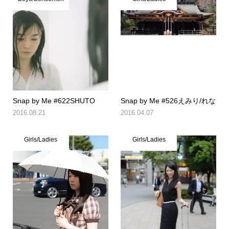
Snap by Me #622SHUTO
Snap by Me #526えみり/れな
2016.08.21
2016.04.07
Girls/Ladies
Girls/Ladies