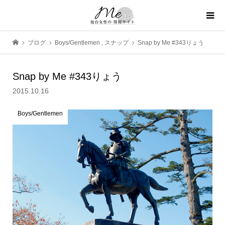
ブログ
Boys/Gentlemen
,
スナップ
Snap by Me #343りょう
Snap by Me #343りょう
2015.10.16
Boys/Gentlemen