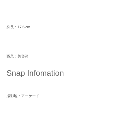
身長：17６cm
職業：美容師
Snap Infomation
撮影地：アーケード