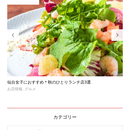


」登
仙台女子におすすめ＊秋のひとりランチ店3選
【
呑み.
お店情報
,
グルメ
お
カテゴリー