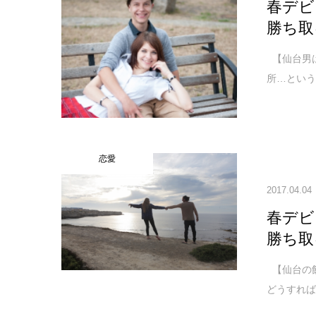
春デビ
勝ち取
【仙台男
所…という
恋愛
2017.04.04
春デビ
勝ち取
【仙台の
どうすれば