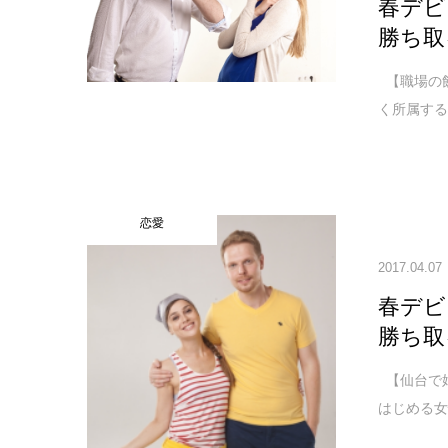
春デビ
勝ち取
【職場の
く所属する
恋愛
2017.04.07
春デビ
勝ち取
【仙台で
はじめる女