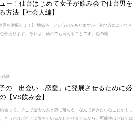
ュー！仙台はじめて女子が飲み会で仙台男を
る方法【社会人編】
達男を掌握せよ！】 地域色、というのがありますが、各地方によってそ
色があります。それは、仙台でも言えることです。他の地...
恋愛
子の「出会い→恋愛」に発展させるために必
の【VS飲み会】
く出会って、そこで運命の人と恋に落ちる…なんて夢みたいなことかも
が、きっかけがどこに落ちているかわかりませんから、可能性はゼロで