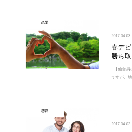
恋愛
2017.04.03
春デビ
勝ち取
【仙台男
ですが、地
恋愛
2017.04.02