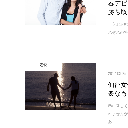
春デビ
勝ち取
【仙台伊
れぞれの特
恋愛
2017.03.25
仙台女
要なも
春に新し
れません
あ...