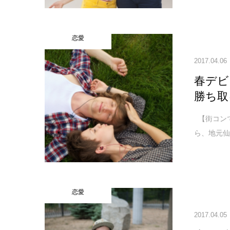
恋愛
2017.04.06
春デビ
勝ち取
【街コン
ら、地元仙
恋愛
2017.04.05