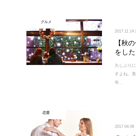
グルメ
2017.11.14
【秋の
をした
久しぶり
すよね。
年...
恋愛
2017.04.08