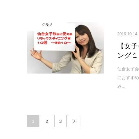
グルメ
2016.10.14
【女子
ング１
仙台女子
におすすめ
み...
1
2
3
