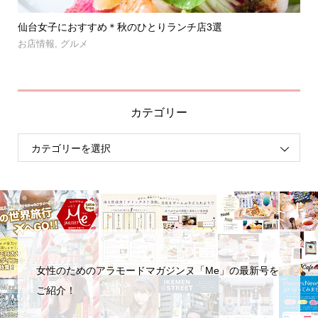
」登
仙台女子におすすめ＊秋のひとりランチ店3選
【
呑み.
お店情報
,
グルメ
お
カテゴリー
女性のためのアラモードマガジンヌ「Me」の最新号を
ご紹介！