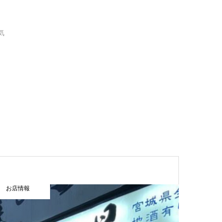
気
お店情報
お店情