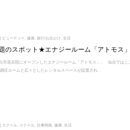
ビューティー
,
健康
,
旅行/お出かけ
,
生活
題のスポット★エナジールーム「アトモス
仙台市花京院にオープンしたエナジールーム「アトモス」。 仙台ではこ
調圧ルームと広々としたレンタルスペースが設置され...
スクール
,
スクール
,
仕事関係
,
健康
,
生活