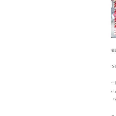
仙
女
一
生
『