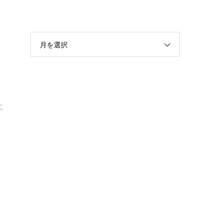
月を選択
」
こ