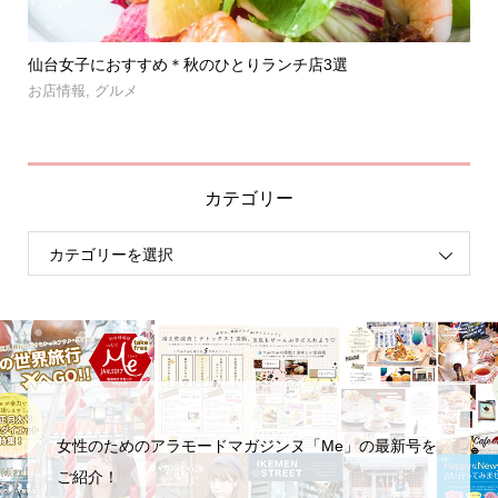
」登
仙台女子におすすめ＊秋のひとりランチ店3選
【
呑み.
お店情報
,
グルメ
お
カテゴリー
女性のためのアラモードマガジンヌ「Me」の最新号を
ご紹介！