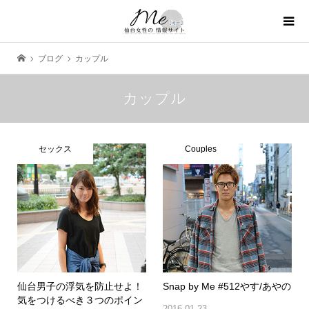
ブログ
カップル
カップル
セックス
Couples
仙台男子の浮気を防止せよ！
Snap by Me #512やす/あやの
気をつけるべき３つのポイン
2016.01.23