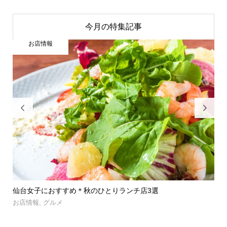
今月の特集記事
お店情報


」登
仙台女子におすすめ＊秋のひとりランチ店3選
【
呑み.
お店情報
,
グルメ
お