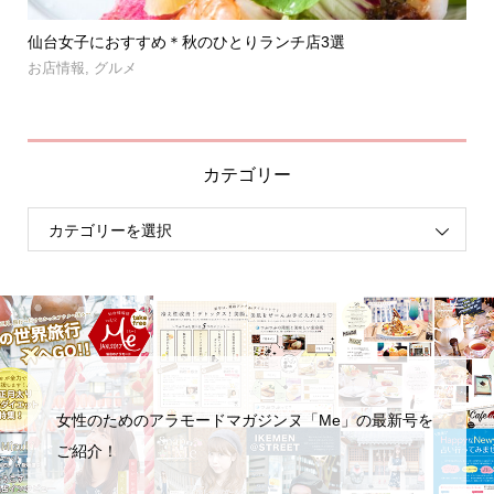
」登
仙台女子におすすめ＊秋のひとりランチ店3選
【
呑み.
お店情報
,
グルメ
お
カテゴリー
女性のためのアラモードマガジンヌ「Me」の最新号を
ご紹介！