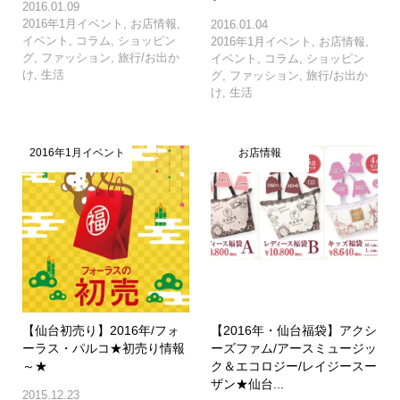
2016.01.09
2016年1月イベント
,
お店情報
,
2016.01.04
イベント
,
コラム
,
ショッピン
2016年1月イベント
,
お店情報
,
グ
,
ファッション
,
旅行/お出か
イベント
,
コラム
,
ショッピン
け
,
生活
グ
,
ファッション
,
旅行/お出か
け
,
生活
2016年1月イベント
お店情報
【仙台初売り】2016年/フォ
【2016年・仙台福袋】アクシ
ーラス・パルコ★初売り情報
ーズファム/アースミュージッ
～★
ク＆エコロジー/レイジースー
ザン★仙台...
2015.12.23