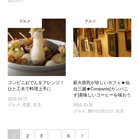
お出かけ
グルメ
グルメ
コンビニおでんをアレンジ！
薪火焙煎が珍しいカフェ★仙
ひと工夫で料理上手に
台三越★Conpanio[カンパニ
オ]美味しいコーヒーを味わう
2015.10.27
グルメ
,
恋愛
,
生活
2015.10.20
グルメ
,
旅行/お出かけ
,
生活
1
2
3
…
6
