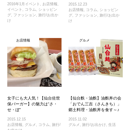
2016年1月イベント
,
お店情報
,
2015.12.23
イベント
,
コラム
,
ショッピン
お店情報
,
コラム
,
ショッピン
グ
,
ファッション
,
旅行/お出か
グ
,
ファッション
,
旅行/お出か
け
け
お店情報
グルメ
女子にも大人気！【仙台佐世
【仙台麩・油麩】油麩丼の会
保バーガー】の魅力は“さ・
「おでん三吉（さんきち）」
せ・ぼ”
郷土料理・油麩丼を食す～♪
2015.12.15
2015.11.02
お店情報
,
グルメ
,
コラム
,
旅行/
グルメ
,
旅行/お出かけ
,
生活