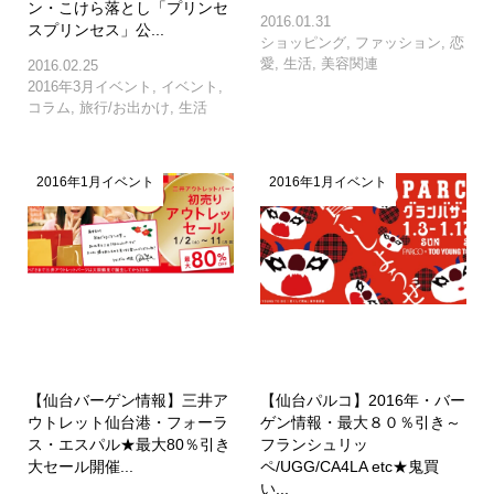
ン・こけら落とし「プリンセ
2016.01.31
スプリンセス」公...
ショッピング
,
ファッション
,
恋
愛
,
生活
,
美容関連
2016.02.25
2016年3月イベント
,
イベント
,
コラム
,
旅行/お出かけ
,
生活
2016年1月イベント
2016年1月イベント
【仙台バーゲン情報】三井ア
【仙台パルコ】2016年・バー
ウトレット仙台港・フォーラ
ゲン情報・最大８０％引き～
ス・エスパル★最大80％引き
フランシュリッ
大セール開催...
ペ/UGG/CA4LA etc★鬼買
い...