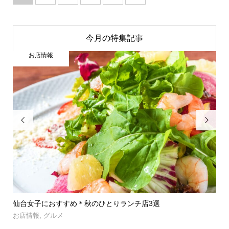
今月の特集記事
お店情報


」登
仙台女子におすすめ＊秋のひとりランチ店3選
【
呑み.
お店情報
,
グルメ
お