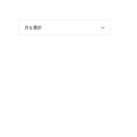
月を選択
怖
脳
読