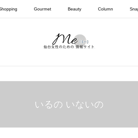
Shopping
Gourmet
Beauty
Column
Sna
いるの いないの