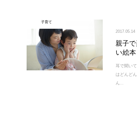
子育て
2017.05.14
親子で
い絵本
耳で聞い
はどんど
ん...