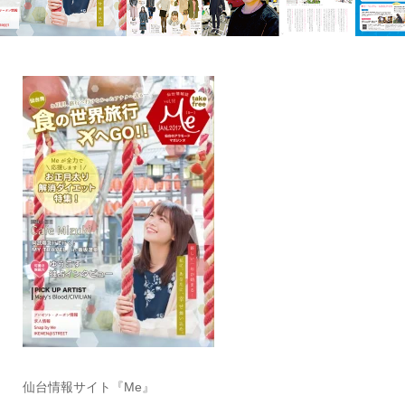
仙台情報サイト『Me』