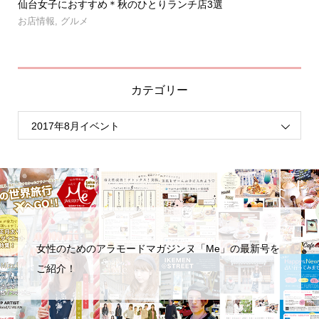
」登
仙台女子におすすめ＊秋のひとりランチ店3選
【
呑み.
お店情報
,
グルメ
お
カテゴリー
女性のためのアラモードマガジンヌ「Me」の最新号を
ご紹介！