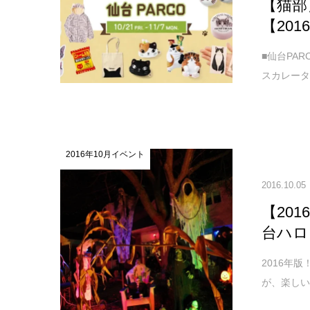
【猫部
【201
■仙台PAR
スカレータ横
2016年10月イベント
2016.10.05
【20
台ハロ
2016年
が、楽し