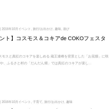
2016年10月イベント
,
旅行/お出かけ
,
趣味
,
遊び
ント】コスモス＆コキアde COKOフェスタ
スモスと真紅のコキアを楽しめる 蔵王連峰を背景とした「お花畑」に咲
や、ふるさと村の「だんだん畑」では真紅のコキアが楽し...
2016年10月イベント
,
子育て
,
旅行/お出かけ
,
趣味