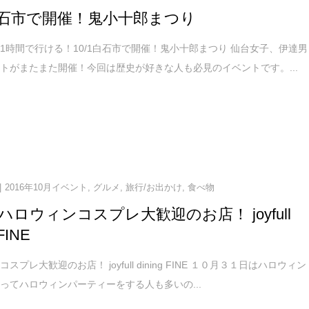
1白石市で開催！鬼小十郎まつり
1時間で行ける！10/1白石市で開催！鬼小十郎まつり 仙台女子、伊達男
トがまたまた開催！今回は歴史が好きな人も必見のイベントです。...
2016年10月イベント
,
グルメ
,
旅行/お出かけ
,
食べ物
ハロウィンコスプレ大歓迎のお店！ joyfull
 FINE
スプレ大歓迎のお店！ joyfull dining FINE １０月３１日はハロウィン
ってハロウィンパーティーをする人も多いの...