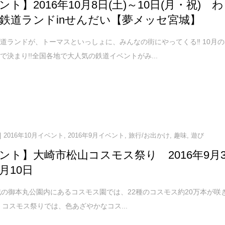
ト】2016年10月8日(土)～10日(月・祝) わ
鉄道ランドinせんだい【夢メッセ宮城】
道ランドが、トーマスといっしょに、みんなの街にやってくる‼ 10月の
で決まり!!全国各地で大人気の鉄道イベントがみ...
2016年10月イベント
,
2016年9月イベント
,
旅行/お出かけ
,
趣味
,
遊び
ント】大崎市松山コスモス祭り 2016年9月
月10日
御本丸公園内にあるコスモス園では、22種のコスモス約20万本が咲
 コスモス祭りでは、色あざやかなコス...