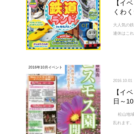
【イベン
くわく
大人気の鉄
連休はこれ
2016年10月イベント
2016.10.01
【イベ
日～10
松山地域の
乱れます。