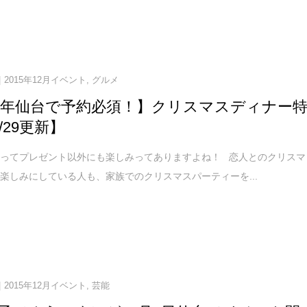
2015年12月イベント
,
グルメ
16年仙台で予約必須！】クリスマスディナー
/29更新】
スってプレゼント以外にも楽しみってありますよね！ 恋人とのクリスマ
楽しみにしている人も、家族でのクリスマスパーティーを...
2015年12月イベント
,
芸能