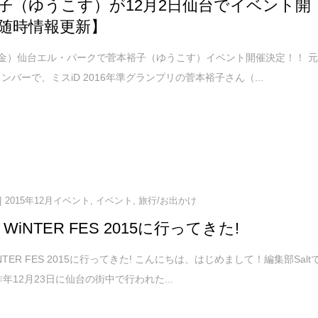
子（ゆうこす）が12月2日仙台でイベント開
随時情報更新】
（金）仙台エル・パークで菅本裕子（ゆうこす）イベント開催決定！！ 
メンバーで、ミスiD 2016年準グランプリの菅本裕子さん（...
2015年12月イベント
,
イベント
,
旅行/お出かけ
NE WiNTER FES 2015に行ってきた!
 WiNTER FES 2015に行ってきた! こんにちは、はじめまして！編集部Salt
昨年12月23日に仙台の街中で行われた...