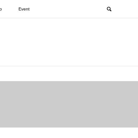
p
Event