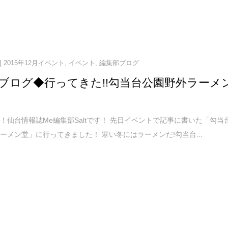
2015年12月イベント
,
イベント
,
編集部ブログ
ブログ◆行ってきた!!勾当台公園野外ラーメ
！仙台情報誌Me編集部Saltです！ 先日イベントで記事に書いた「勾当
ーメン堂」に行ってきました！ 寒い冬にはラーメンだ!勾当台...