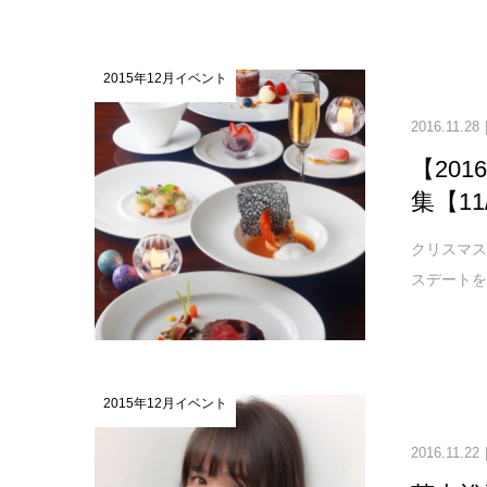
2015年12月イベント
2016.11.28
【20
集【11
クリスマ
スデートを
2015年12月イベント
2016.11.22