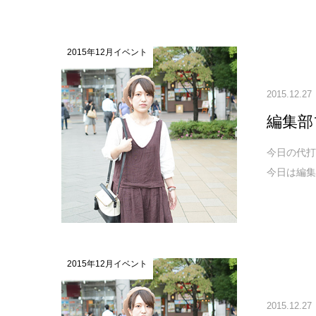
2015年12月イベント
2015.12.27
編集部
今日の代打
今日は編集
2015年12月イベント
2015.12.27