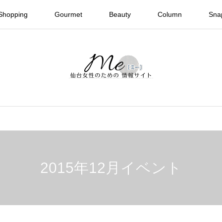
Shopping
Gourmet
Beauty
Column
Sna
2015年12月イベント