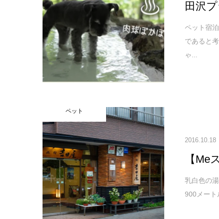
田沢プ
ペット宿泊
であると
ゃ...
ペット
2016.10.18
【Me
乳白色の湯
900メー