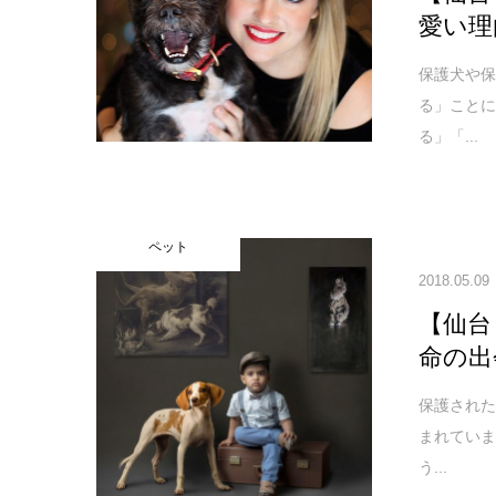
愛い理
保護犬や
る」こと
る」「...
ペット
2018.05.09
【仙台
命の出
保護され
まれてい
う...