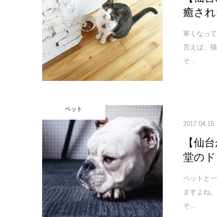
癒され
寒くなっ
言えば、
そ...
ペット
2017.04.15
【仙台
堂のド
ペットと
ますよね
そ...