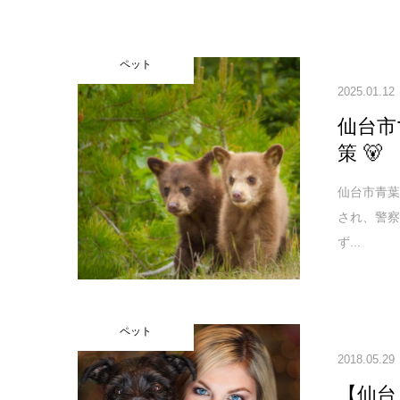
ペット
2025.01.12
仙台市
策 🐻
仙台市青葉
され、警
ず...
ペット
2018.05.29
【仙台