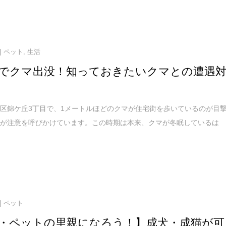
ペット
,
生活
でクマ出没！知っておきたいクマとの遭遇
区錦ケ丘3丁目で、1メートルほどのクマが住宅街を歩いているのが目
察が注意を呼びかけています。この時期は本来、クマが冬眠しているは
ペット
・ペットの里親になろう！】成犬・成猫が可