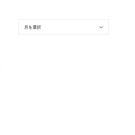
月を選択
対
撃