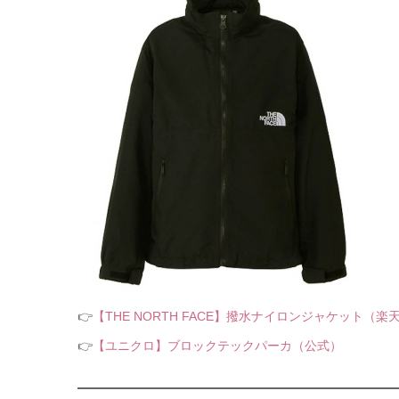
👉
【THE NORTH FACE】撥水ナイロンジャケット（楽
👉
【ユニクロ】ブロックテックパーカ（公式）