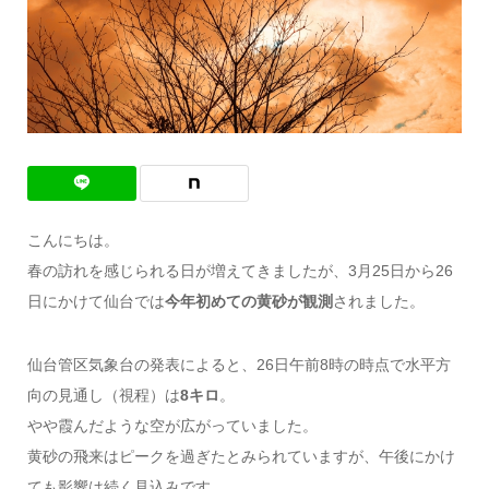
こんにちは。
春の訪れを感じられる日が増えてきましたが、3月25日から26
日にかけて仙台では
今年初めての黄砂が観測
されました。
仙台管区気象台の発表によると、26日午前8時の時点で水平方
向の見通し（視程）は
8キロ
。
やや霞んだような空が広がっていました。
黄砂の飛来はピークを過ぎたとみられていますが、午後にかけ
ても影響は続く見込みです。