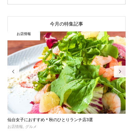
今月の特集記事
お店情報


」登
仙台女子におすすめ＊秋のひとりランチ店3選
【
呑み.
お店情報
,
グルメ
お