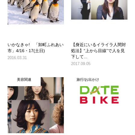
いかなきゃ! 「卸町ふれあい
【身近にいるイライラ人間対
市」4/16・17(土日)
処法】“上から目線”で人を見
下して...
2016.03.31
2017.09.05
美容関連
旅行/お出かけ