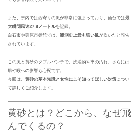
また、県内では西寄りの風が非常に強まっており、仙台では
最
大瞬間風速27.8メートル
を記録。
白石市や栗原市築館では、
観測史上最も強い風
が吹いたと報告
されています。
この風と黄砂のダブルパンチで、洗濯物や車の汚れ、さらには
肌や喉への影響も心配です。
今回は、
黄砂の基本知識と女性にこそ知ってほしい対策
につい
て詳しくご紹介します。
黄砂とは？どこから、なぜ飛
んでくるの？