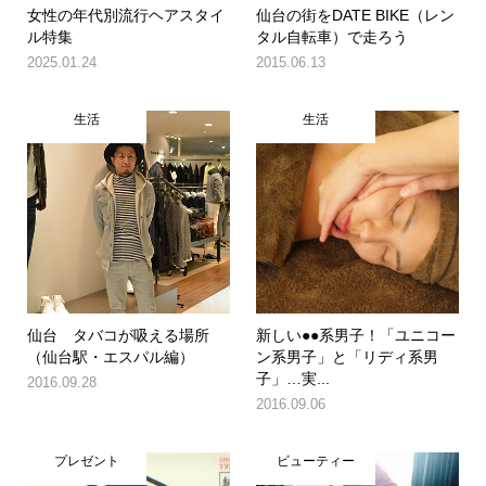
女性の年代別流行ヘアスタイ
仙台の街をDATE BIKE（レン
ル特集
タル自転車）で走ろう
2025.01.24
2015.06.13
生活
生活
仙台 タバコが吸える場所
新しい●●系男子！「ユニコー
（仙台駅・エスパル編）
ン系男子」と「リディ系男
子」…実...
2016.09.28
2016.09.06
プレゼント
ビューティー