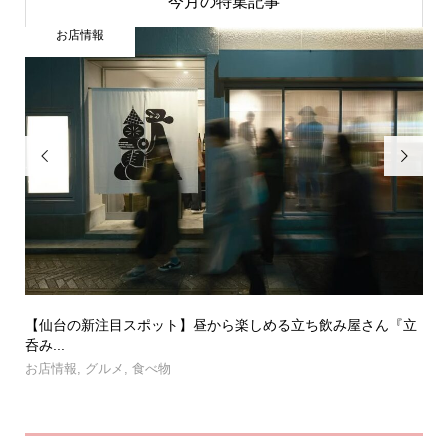
今月の特集記事
お店情報


【仙台の新注目スポット】昼から楽しめる立ち飲み屋さん『立
仙
呑み...
お
お店情報
,
グルメ
,
食べ物