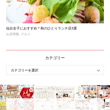
」登
仙台女子におすすめ＊秋のひとりランチ店3選
【
呑み.
お店情報
,
グルメ
お
カテゴリー