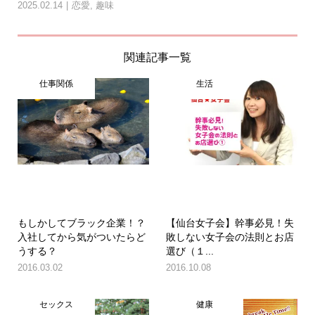
2025.02.14
恋愛
,
趣味
関連記事一覧
仕事関係
生活
もしかしてブラック企業！？
【仙台女子会】幹事必見！失
入社してから気がついたらど
敗しない女子会の法則とお店
うする？
選び（１...
2016.03.02
2016.10.08
セックス
健康