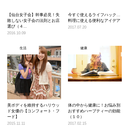
【仙台女子会】幹事必見！失
今すぐ使えるライフハック…
敗しない女子会の法則とお店
料理に使える便利なアイデア
選び（４...
2017.07.20
2016.10.09
生活
健康
美ボディを維持するハリウッ
体の中から健康に！お悩み別
ド女優の【コンフォート・フ
おすすめハーブティーの効能
ード】
（１０）
2015.11.11
2017.02.15