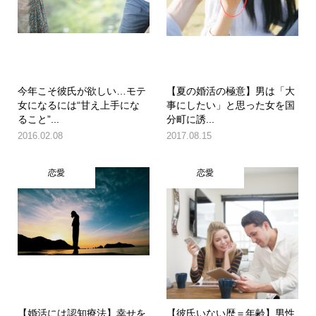
今年こそ彼氏が欲しい…モテ
【夏の婚活の極意】男は「大
女になるには“甘え上手にな
事にしたい」と思った女を国
ること”...
分町に誘...
2016.02.08
2017.08.15
恋愛
恋愛
【婚活には認知療法】幸せを
【彼氏いない歴＝年齢】男性