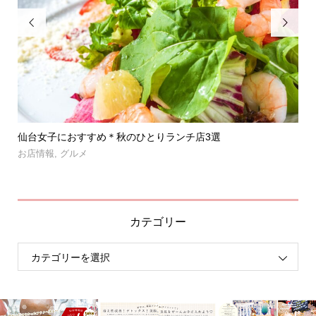


」登
仙台女子におすすめ＊秋のひとりランチ店3選
【
呑み.
お店情報
,
グルメ
お
カテゴリー