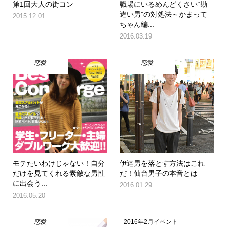
第1回大人の街コン
職場にいるめんどくさい“勘
違い男”の対処法～かまって
2015.12.01
ちゃん編...
2016.03.19
恋愛
恋愛
モテたいわけじゃない！自分
伊達男を落とす方法はこれ
だけを見てくれる素敵な男性
だ！仙台男子の本音とは
に出会う...
2016.01.29
2016.05.20
恋愛
2016年2月イベント