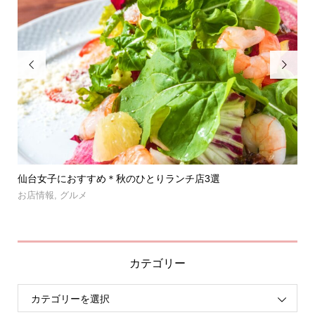


」登
仙台女子におすすめ＊秋のひとりランチ店3選
【
呑み.
お店情報
,
グルメ
お
カテゴリー