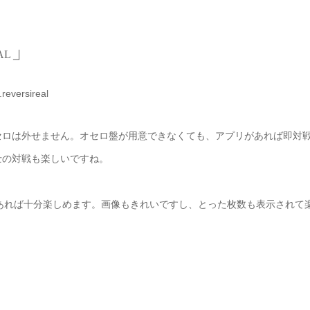
」
AL
.reversireal
セロは外せません。オセロ盤が用意できなくても、アプリがあれば即対
士の対戦も楽しいですね。
あれば十分楽しめます。画像もきれいですし、とった枚数も表示されて