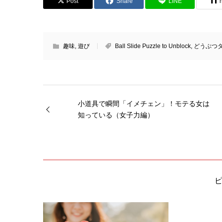
Post
Share
LINE
趣味
,
遊び
Ball Slide Puzzle to Unblock
,
どうぶつ
小道具で瞬間「イメチェン」！モテる女は
知っている（女子力編）