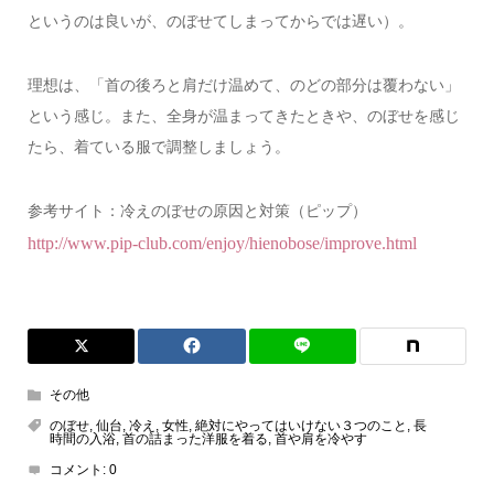
というのは良いが、のぼせてしまってからでは遅い）。
理想は、「首の後ろと肩だけ温めて、のどの部分は覆わない」
という感じ。また、全身が温まってきたときや、のぼせを感じ
たら、着ている服で調整しましょう。
参考サイト：冷えのぼせの原因と対策（ピップ）
http://www.pip-club.com/enjoy/hienobose/improve.html
その他
のぼせ
,
仙台
,
冷え
,
女性
,
絶対にやってはいけない３つのこと
,
長
時間の入浴
,
首の詰まった洋服を着る
,
首や肩を冷やす
コメント:
0