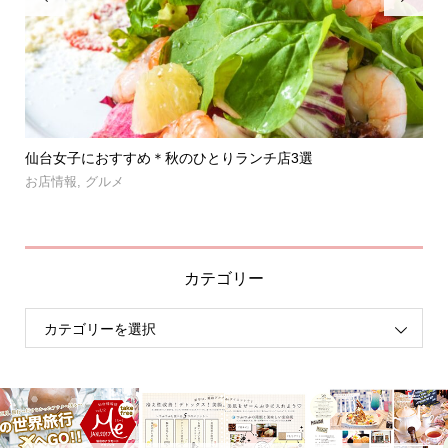
」登
仙台女子におすすめ＊秋のひとりランチ店3選
【
呑み.
お店情報
,
グルメ
お
カテゴリー