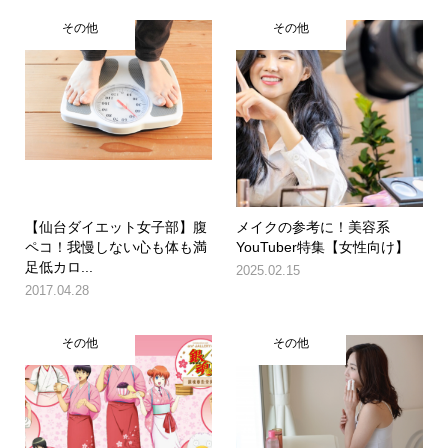
その他
その他
【仙台ダイエット女子部】腹
メイクの参考に！美容系
ペコ！我慢しない心も体も満
YouTuber特集【女性向け】
足低カロ...
2025.02.15
2017.04.28
その他
その他