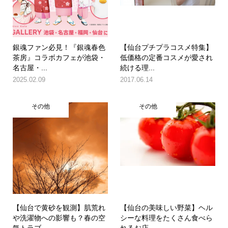
銀魂ファン必見！『銀魂春色
【仙台プチプラコスメ特集】
茶房』コラボカフェが池袋・
低価格の定番コスメが愛され
名古屋・...
続ける理...
2025.02.09
2017.06.14
その他
その他
【仙台で黄砂を観測】肌荒れ
【仙台の美味しい野菜】ヘル
や洗濯物への影響も？春の空
シーな料理をたくさん食べら