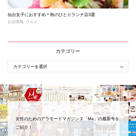
」登
仙台女子におすすめ＊秋のひとりランチ店3選
【
呑み.
お店情報
,
グルメ
お
カテゴリー
女性のためのアラモードマガジンヌ「Me」の最新号を
ご紹介！