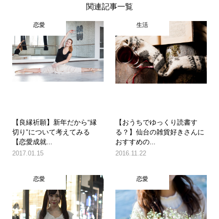
関連記事一覧
恋愛
生活
【良縁祈願】新年だから“縁
【おうちでゆっくり読書す
切り”について考えてみる
る？】仙台の雑貨好きさんに
【恋愛成就...
おすすめの...
2017.01.15
2016.11.22
恋愛
恋愛