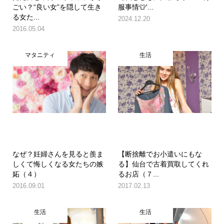
ごい？“良い女”を隠して生き
服事情👕'...
る女た...
2024.12.20
2016.05.04
マタニティ
生活
なぜ？妊婦さんを見ると羨ま
【断捨離でお小遣いにもな
しくて悔しくなる女たちの嫉
る】仙台で古着買取してくれ
妬（４）
るお店（７...
2016.09.01
2017.02.13
生活
生活