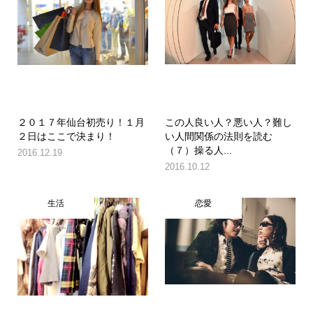
２０１７年仙台初売り！１月
この人良い人？悪い人？難し
２日はここで決まり！
い人間関係の法則を読む
（７）操る人...
2016.12.19
2016.10.12
生活
恋愛