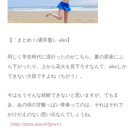
【「まとめⅠ
(
通常盤
)
」
aiko
】
同じく学生時代に流行ったのがこちら。夏の星座にぶ
ら下がったり、上から花火を見下ろすなんて、
aiko
しか
できない大技ですよね（ちがう）。
今はもうそんな経験できないと思いますが、でもま
あ、あの頃の甘酸っぱい青春ってのは、それはそれで
かけがえのない思い出なんでしょうね。
（
http://amzn.asia/a0Jprwe
）