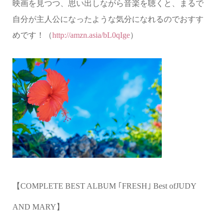
映画を見つつ、思い出しながら音楽を聴くと、まるで
自分が主人公になったような気分になれるのでおすす
めです！（
http://amzn.asia/bL0qIge
）
【
COMPLETE BEST ALBUM
｢
FRESH
｣
Best ofJUDY
AND MARY
】