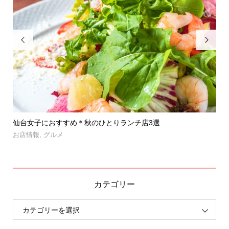


」登
仙台女子におすすめ＊秋のひとりランチ店3選
【
呑み.
お店情報
,
グルメ
お
カテゴリー