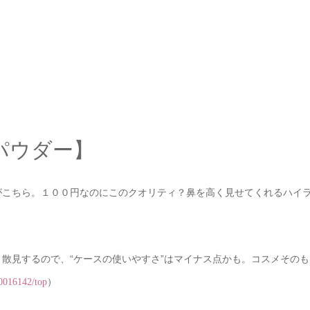
パウダー】
がこちら。１００円なのにこのクオリティ？鼻を高く見せてくれるハイ
散見するので、“ケースの使いやすさ”はマイナス点かも。コスメそのも
）
10016142/top