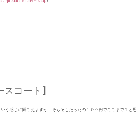
）
duct/product_id/284767/top
ースコート】
という感じに聞こえますが、そもそもたったの１００円でここまで？と