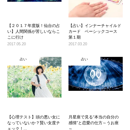
【２０１７年度版！仙台の占
【占い】インナーチャイルド
い】人間関係が苦しいならこ
カード ベーシックコース
こに行け
第１期
2017.05.20
2017.03.20
占い
占い
【心理テスト】頭の悪い女に
月星座で見る“本当の自分の
なっていないか？賢い女度チ
感情”と恋愛の仕方～うお座
ェック！...
～