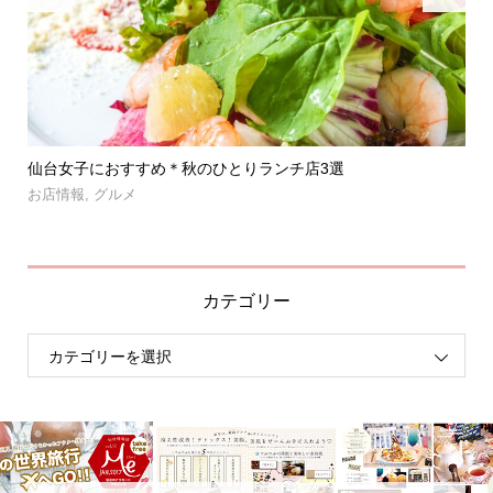
」登
仙台女子におすすめ＊秋のひとりランチ店3選
【
呑み.
お店情報
,
グルメ
お
カテゴリー