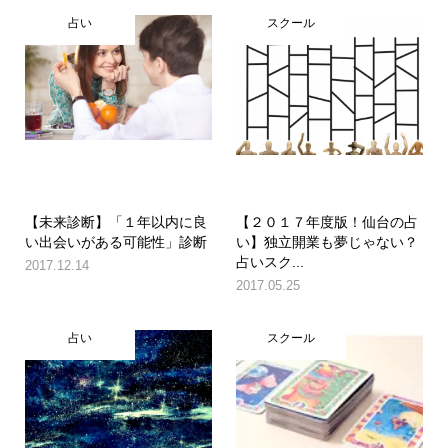
占い
スクール
【未来診断】「１年以内に良
【２０１７年度版！仙台の占
い出会いがある可能性」診断
い】独立開業も夢じゃない？
占いスク...
2017.12.14
2017.05.25
占い
スクール