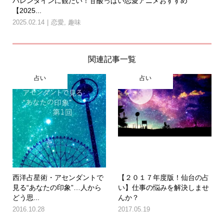
バレンタインに観たい！甘酸っぱい恋愛アニメおすすめ
【2025...
2025.02.14
恋愛
,
趣味
関連記事一覧
占い
占い
西洋占星術・アセンダントで
【２０１７年度版！仙台の占
見る“あなたの印象”…人から
い】仕事の悩みを解決しませ
どう思...
んか？
2016.10.28
2017.05.19