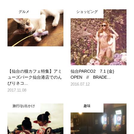
グルメ
ショッピング
【仙台の猫カフェ特集】アミ
仙台PARCO2 7.1 {金}
ューズパーク仙台港店でのん
OPEN // BRADE...
びりネコ...
2016.07.12
2017.11.08
旅行/お出かけ
趣味