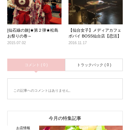
[仙石線の旅]★第２弾★松島
【仙台女子】メディアカフェ
お祭りの巻～
ポパイ BOSS仙台店【恋活】
2015.07.02
2016.11.17
コメント ( 0 )
トラックバック ( 0 )
この記事へのコメントはありません。
今月の特集記事
お店情報