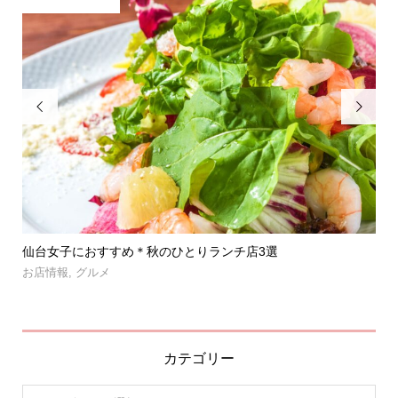


」登
仙台女子におすすめ＊秋のひとりランチ店3選
【
呑み.
お店情報
,
グルメ
お
カテゴリー