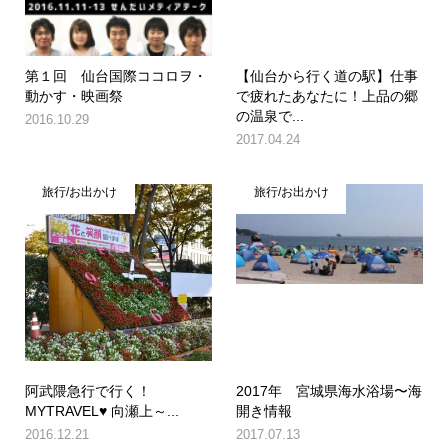
第１回 仙台国際ココロヲ・
【仙台から行く道の駅】仕事
動かす・映画祭
で疲れたあなたに！上品の郷
の温泉で...
2016.10.29
2017.04.24
旅行/お出かけ
旅行/お出かけ
阿武隈急行で行く！
2017年 宮城県海水浴場〜海
MYTRAVEL♥ 向瀬上～...
開き情報
2016.12.21
2017.07.13