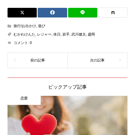
旅行/お出かけ
,
遊び
むかわけんた
,
レジャー
,
休日
,
岩手
,
武川健太
,
盛岡
コメント:
0
ピックアップ記事
恋愛