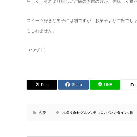
らしく、それより珍しいご飯のお供の方が、美味しく食
スイーツ好きな男子には別ですが、お菓子よりご飯でし
もしれません。
（つづく）
Post
Share
LINE
恋愛
お取り寄せグルメ
,
チョコ
,
バレンタイン
,
鍋