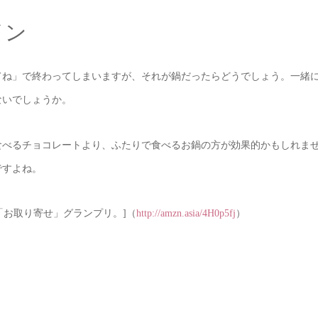
イン
てね」で終わってしまいますが、それが鍋だったらどうでしょう。一緒
ないでしょうか。
食べるチョコレートより、ふたりで食べるお鍋の方が効果的かもしれま
ですよね。
「お取り寄せ」グランプリ。
（
）
]
http://amzn.asia/4H0p5fj