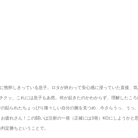
いに憔悴しきっている息子。ロタが終わって安心感に浸っていた直後、気
、チクッ。これには息子もあ然。何が起きたのかわからず、理解したころ
膏の貼られたちょっぴり痛々しい自分の腕を見つめ…今さらうっ、うっ
お疲れさん！この闘いは注射の一発（正確には3発）KOにしようかと
の判定勝ちということで。