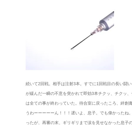
続いて2回戦。相手は注射3本。すでに1回戦目の長い闘
が緩んだ一瞬の不意を突かれて即効3本チクッ、チクッ
は全ての事が終わっていた。待合室に戻ったころ、絆創
うわーーーーーん！！！遅いよ、息子。でも偉かったね。
ったが、再審の末、ギリギリまで涙を見せなかった息子