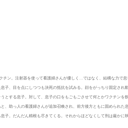
ワクチン。注射器を使って看護婦さんが優しく…ではなく、結構な力で息
た息子、目を点にしつつも決死の抵抗を試みる。顔をがっちり固定され
そうとする息子。対して、息子の口をもごもごさせて何とかワクチンを
あと、助っ人の看護婦さんが追加召喚され、前方後方ともに固められた
る息子。だんだん精根も尽きてくる。それからほどなくして刑は厳かに