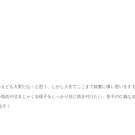
いえども大変だな～と思う。しかし人生でここまで頻繁に痛い思いをす
い抵抗や泣きじゃくる様子をしっかり目に焼き付けたい。息子の仁義な
、息子！