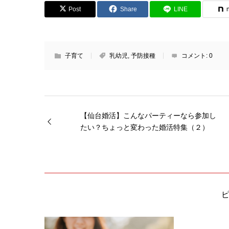
Post
Share
LINE
子育て
乳幼児
,
予防接種
コメント:
0
【仙台婚活】こんなパーティーなら参加し
たい？ちょっと変わった婚活特集（２）